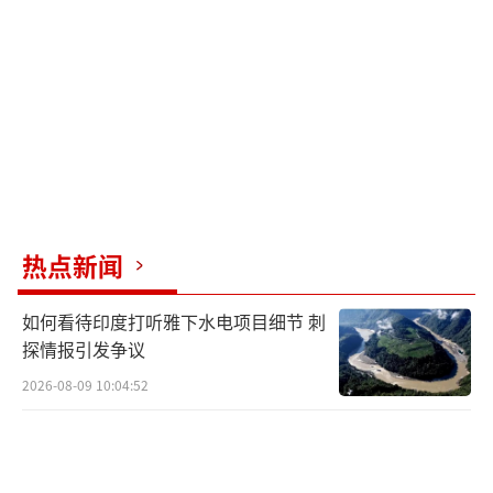
利“从不乞求”任何人。塔亚尼取消了原定访
问美国的计划，称特朗普的言论“严重且有冒
犯性”。
特朗普继续在社交媒体上发文称，梅洛尼
在意大利的支持率很低，很可能是因为她拒绝
向美方开放用于打击伊朗相关军事行动的机
场。梅洛尼回应说，她的支持率高低并不取决
热点新闻
于与特朗普的关系，而是取决于她维护意大利
如何看待印度打听雅下水电项目细节 刺
国家利益的能力，并建议特朗普关注自己的支
探情报引发争议
持率。
（责任编辑：卢其龙 CM0882）
2026-08-09 10:04:52