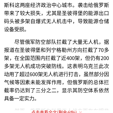
斯科这两座经济政治中心城市。袭击给俄罗斯
带来了较大损失，尤其是圣彼得堡的能源出口
码头被多架自爆式无人机击中，导致能源仓储
设备受损。
尽管俄军防空部队拦截了大量无人机，据
报道在圣彼得堡和列宁格勒州方向拦截了70多
架，在全国范围内拦截了近400架，但仍有200
多架无人机成功突破防线。这表明乌克兰此次
动用了超过600架无人机进行打击，虽然部分因
气候等因素未能发挥作用，但俄罗斯的总体拦
截率仍达到了三分之二，显示其防空体系依然
具备一定实力。
然而，俄罗斯在拦截无人机方面存在明显
点击查看全文(剩余
60
%)