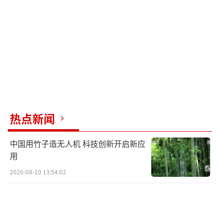
展示乌克兰仍具有反击能力，以增强欧洲国家
对其支持的信心。
然而，这次袭击之后，乌克兰东部战线情
况更加悲观。顿涅茨克州的战线连续被俄军突
破，乌克兰军队在人员数量和训练上均存在问
题。这不仅让欧洲各国质疑乌克兰军队的作战
能力，还可能导致他们重新评估对乌克兰的支
热点新闻
持。乌克兰试图通过无人机袭击掩盖前线部队
缺员的问题，但这无法解决成建制部队战斗力
中国用竹子造无人机 科技创新开启新应
下降的实际困境。
用
2026-08-10 13:54:02
莫斯科遭最大规模无人机袭击 圣彼得堡石油码
头遭袭受损 俄乌冲突再升级！
（责任编辑：卢其龙 CM
0882）