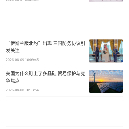
“伊斯兰版北约”出现 三国防务协议引
发关注
2026-08-09 10:09:45
美国为什么盯上了多晶硅 贸易保护与竞
争焦点
2026-08-08 10:13:54