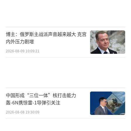
博主：俄罗斯主战派声音越来越大 克宫
内外压力剧增
2026-08-09 10:09:21
中国形成“三位一体”核打击能力
轰-6N携惊雷-1导弹引关注
2026-08-08 19:30:09