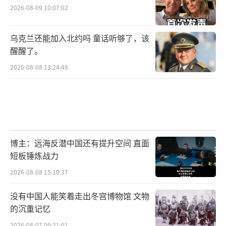
2026-08-09 10:07:02
乌克兰还能加入北约吗 童话听够了，该
醒醒了。
2026-08-08 13:24:48
博主：远海反潜中国还有提升空间 直面
短板锤炼战力
2026-08-08 15:10:37
没有中国人能笑着走出冬宫博物馆 文物
的沉重记忆
2026-08-07 09:21:01