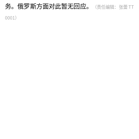
务。俄罗斯方面对此暂无回应。
（责任编辑：张蕾 TT
0001）