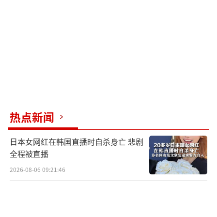
部分地区可能出现大到暴雨，同时伴有短时强
降水、冰雹、雷暴大风等强对流天气。北部及
中南部山区最高气温预计在21℃至28℃之间，
中南部其余地区将在27℃至32℃之间。
气象部门提醒，未来三天山西部分地区将
有强对流天气，公众应关注临近的预警信息，
避开强对流时段出行。后天局地降雨较强，公
热点新闻
众出行需留意道路积水情况，确保交通安全；
日本女网红在韩国直播时自杀身亡 悲剧
高温时段也需做好防暑降温措施。
（责任编辑：卢其
全程被直播
龙 CM0882）
2026-08-06 09:21:46