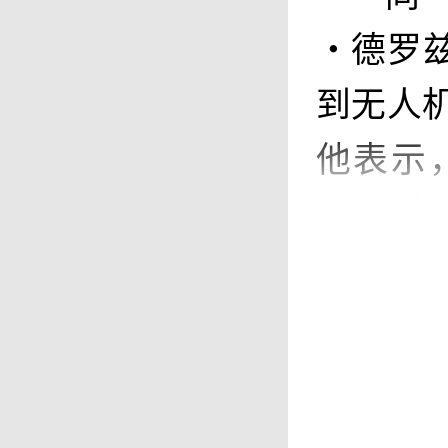
·德罗
到无人
他表示
续，列
移动网
此
胁，普