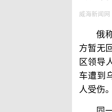
威海新闻网
俄
方暂无
区领导
车遭到
人受伤
同