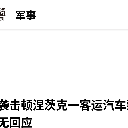
军事
袭击顿涅茨克一客运汽车
无回应