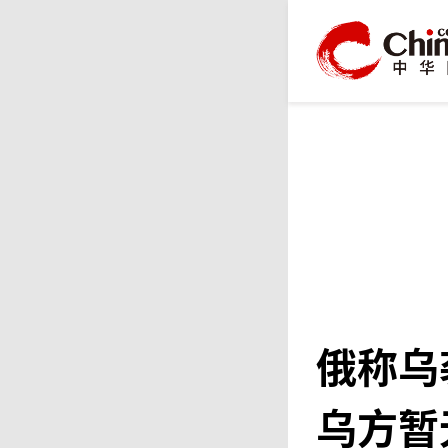
俄称乌
乌方暂