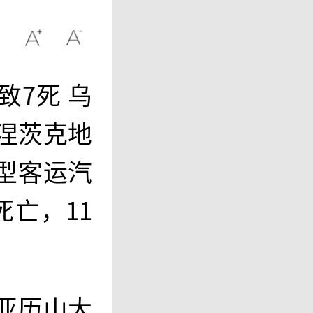
7死 乌
涅茨克地
型客运汽
亡，11
亚历山大