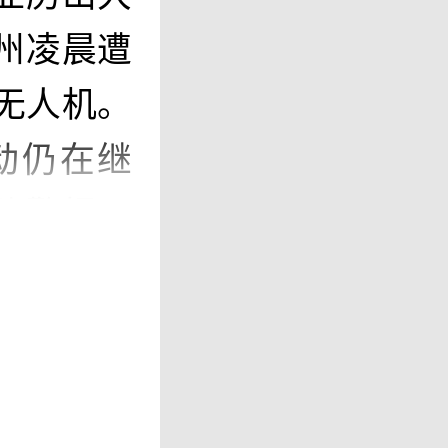
州凌晨遭
无人机。
动仍在继
胁警报，
无人机威
坦波夫州