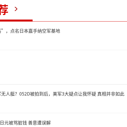
荐
荡”，点名日本嘉手纳空军基地
无人艇？052D被拍到后，美军3大疑点让我怀疑 真相并非如此
万日元被骂脏钱 善意遭误解