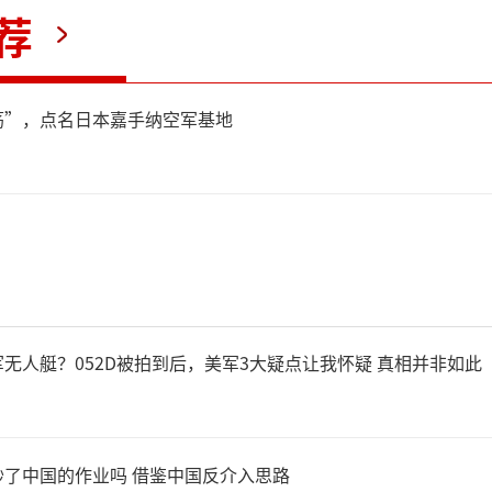
荐
体化定制方案，并加速海外
如，智元机器人在马来西亚、
荡”，点名日本嘉手纳空军基地
立分公司与研发中心，组建本
技在日本、美国、欧洲搭建销
优必选科技在新加坡设立亚太
市场运营。
无人艇？052D被拍到后，美军3大疑点让我怀疑 真相并非如此
动态平衡、多模态交互等核
了中国的作业吗 借鉴中国反介入思路