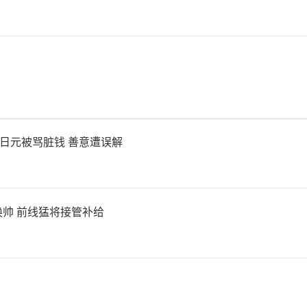
国已实现并跑乃至领跑，依托
用场景的持续打磨迭代，形成
术迭代—全球竞争”的良性闭
机器人正加速向全球价值链高
万日元被骂脏钱 善意遭误解
而，在产业高速扩张的同时，
帅 前线猛将接管补给
。基于地缘政治和技术竞争等
对中国机器人企业的准入门
据合规层面，美欧设立法规限