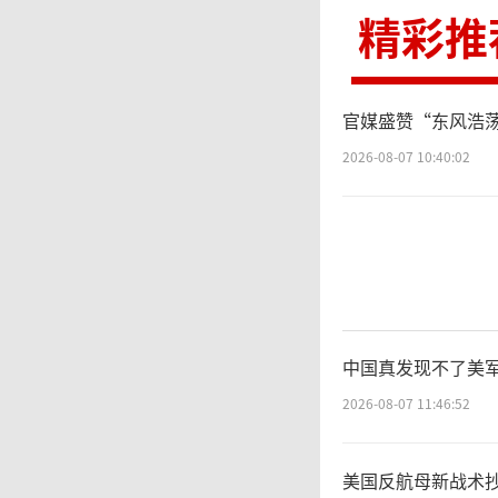
精彩推
维”一
局。例
官媒盛赞“东风浩
2026-08-07 10:40:02
德国设
宇树科
网络；
筹区域
中国真发现不了美军
2026-08-07 11:46:52
在
美国反航母新战术抄