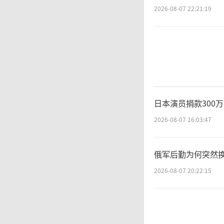
域，我
2026-08-07 22:21:19
万级应
兵—技
着国产
日本演员捐款300
2026-08-07 16:03:47
然
俄军后勤为何突然换
重难题
2026-08-07 20:22:15
美市场
高。数