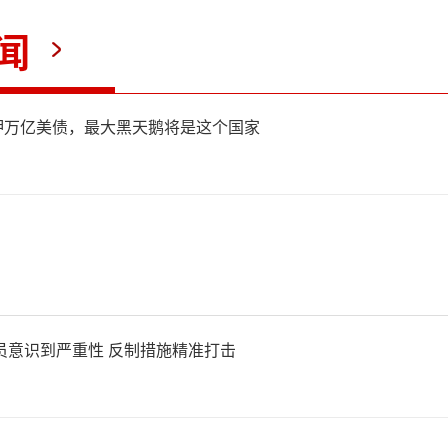
现尤为亮眼，2025年中国年
闻
，全球占比高达84.7%，
意味着全球每10台人形机器人
押万亿美债，最大黑天鹅将是这个国家
中国。
场方面，新兴市场与发达市场
越南、墨西哥、泰国成为增长
员意识到严重性 反制措施精准打击
机器人更成功打入德国等高
ES2026展会上，超过一半