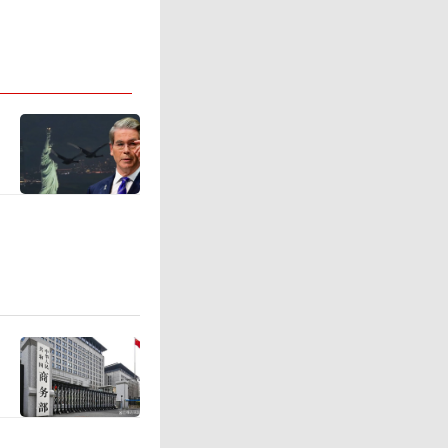
出货量1.
稳居世界第
中，就有
同时取得
高地，国
端制造腹
的人形机器