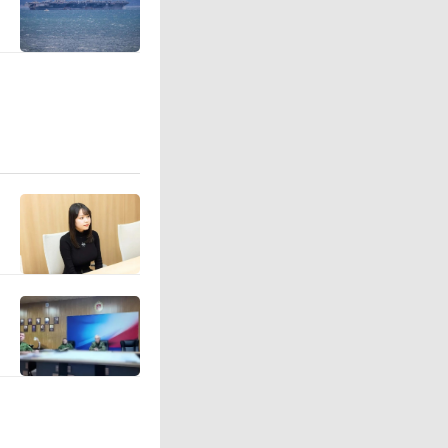
国内数十
“场景练
环，标志
端迈进。
也面临多
因素，欧
槛正在提
制机器人