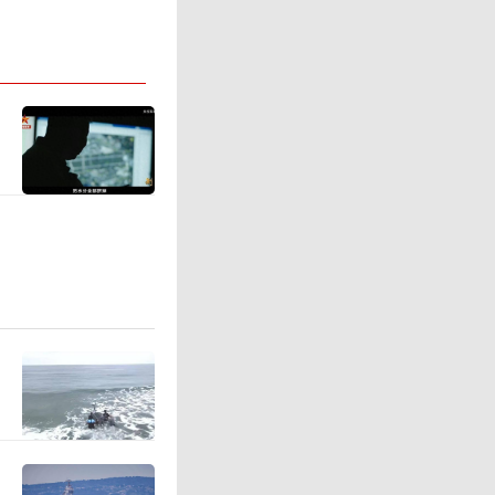
本土化布
意大利、
地团队；
售与售后
总部，统
心应用领