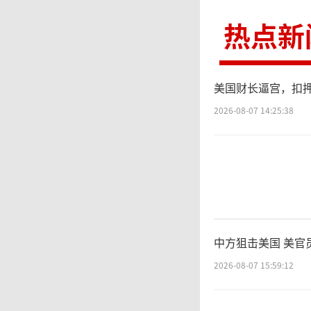
机器人表
热点新
44万台
一。这
美国财长逼宫，扣
8台产自
2026-08-07 14:25:38
市
突破，
中方狙击美国 美官
产协作
2026-08-07 15:59:12
地。在C