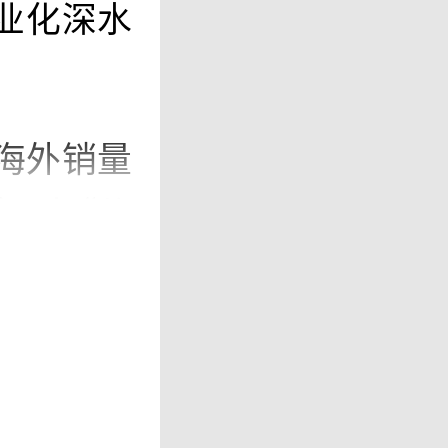
业化深水
人海外销量
”到“价
业全局的
量应用场
加速从产
“量质齐