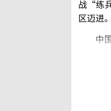
战“练
区迈进
中
最高的
值出海
时代命
景与规
品输出