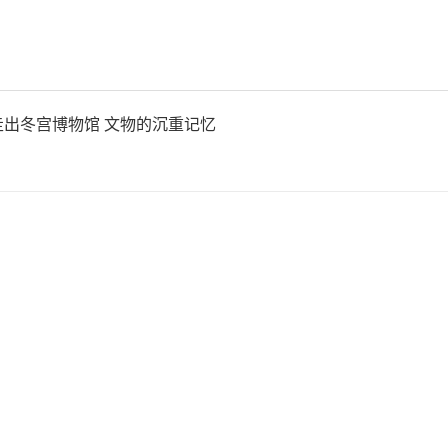
中国。我国机器人产业的全球
条配套优势，正努力由
出冬宫博物馆 文物的沉重记忆
“价值领先”进阶。
心零部件本地化配套率高，整
美降低约30%，交付周期缩短
产响应能力全球领先，能够快
需求。头部企业摒弃“卖产品
交钥匙”服务，提供“整机+