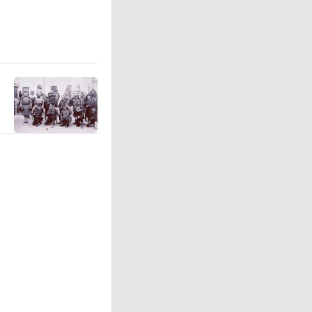
竞争力源
“成本领
机生产成
40%以
速匹配市
”思维，
产线+运