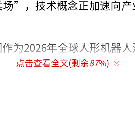
兵场”，技术概念正加速向产
。
国作为2026年全球人形机器
点击查看全文(剩余
87
%)
国家，如何实现从“规模出海
”的转变，已成为关乎未来产
题。依托全链条制造优势、海
模化产能支撑，国产机器人正
向系统价值输出跨越，呈现