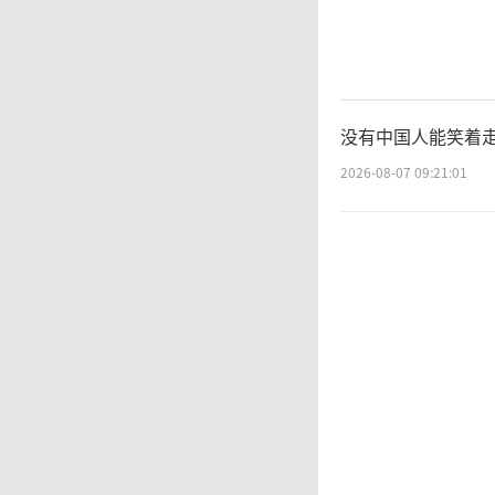
人来自
于全链
没有中国人能笑着走
先”向
2026-08-07 09:21:01
核
本较欧
上，量
场波动
转向“