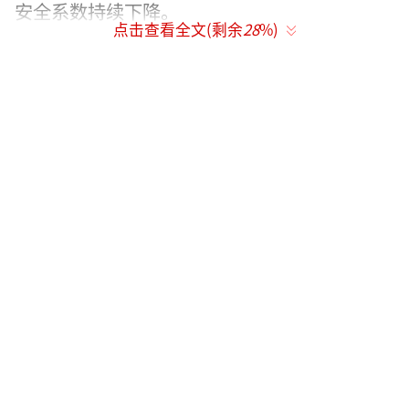
安全系数持续下降。
点击查看全文(剩余
28
%)
他还提到，该机型未配备弹射座椅，遇到
空中险情时，飞行员只能自行爬出座舱逃生。
由于飞行高度较低，飞行员往往来不及完成撤
离操作，只能继续操控战机寻找迫降场地。然
而，现场既没有可用跑道，也没有滑行道可供
迫降，最终迫降尝试失败。
（责任编辑：卢其龙 CM088
2）