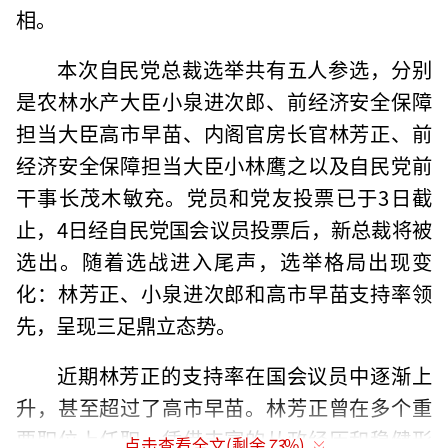
相。
本次自民党总裁选举共有五人参选，分别
是农林水产大臣小泉进次郎、前经济安全保障
担当大臣高市早苗、内阁官房长官林芳正、前
经济安全保障担当大臣小林鹰之以及自民党前
干事长茂木敏充。党员和党友投票已于3日截
止，4日经自民党国会议员投票后，新总裁将被
选出。随着选战进入尾声，选举格局出现变
化：林芳正、小泉进次郎和高市早苗支持率领
先，呈现三足鼎立态势。
近期林芳正的支持率在国会议员中逐渐上
升，甚至超过了高市早苗。林芳正曾在多个重
要职位上任职，凭借丰富的从政经历和稳健形
点击查看全文(剩余
73
%)