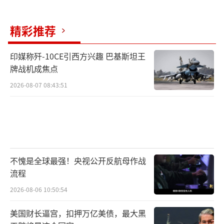
力，现在基层自民党员和民众更加倾向于支持
能提出明确财政刺激和改善民生政策的候选
精彩推荐
人。然而，当前日本政府的债务率已经很高，
过度刺激或将加剧财政风险，如何在民生需求
印媒称歼-10CE引西方兴趣 巴基斯坦王
牌战机成焦点
和财政可持续性之间找到平衡点，也是当选者
2026-08-07 08:43:51
需要考虑的问题。自民党还因“黑金丑闻”和
老旧形象面临信任危机，新的自民党总裁需要
以实际的改革举措和政策效果来回应民众不
满，提振支持率。
（责任编辑：张蕾 TT0001）
不愧是全球最强！央视公开反航母作战
流程
2026-08-06 10:50:54
美国财长逼宫，扣押万亿美债，最大黑