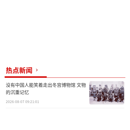
人均主张巩固日美同盟，但在具体立场上各有
侧重。林芳正曾担任日中友好议员联盟会长，
在对华关系上更为务实；小泉强调维护经济安
全；高市则提出新设“国家情报局”，强化外
交和安保领域的信息收集。
在安全保障领域，林芳正提议提前实现防
卫支出占GDP 2%的目标，小泉强调稳步推
热点新闻
进，而高市呼吁引进最新武器、加强远程打击
没有中国人能笑着走出冬宫博物馆 文物
能力，并未否定可能按美国要求进一步增加防
的沉重记忆
卫支出占比的可能性。围绕如何应对外国人的
2026-08-07 09:21:01
问题，候选人主张提高门槛、采取更严格限制
措施，但程度有所不同。他们在竞选期间避免
就一些容易引发争议的敏感话题表态。