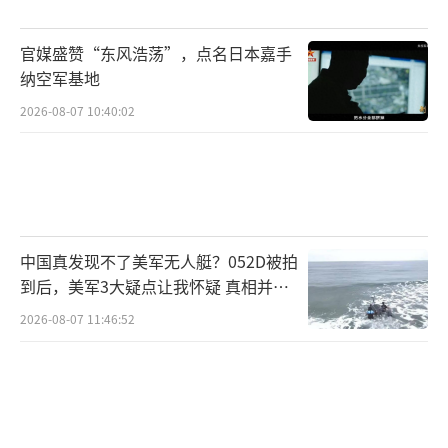
日媒普遍评价候选人的政策主张大同小
官媒盛赞“东风浩荡”，点名日本嘉手
异、缺乏新意，大多数主张与现有政策方针重
纳空军基地
叠，缺乏实质性突破，政策论战显得枯燥乏
2026-08-07 10:40:02
味，能否真正落实还有待观察。
胜选者面临艰巨挑战。目前自民党在国会
参众两院均未达到多数席位，面临前所未有
的“双少数”困境。新当选的自民党总裁如果
中国真发现不了美军无人艇？052D被拍
成为日本新首相，推动政策议题和法案时需要
到后，美军3大疑点让我怀疑 真相并非
频繁与在野党协商，甚至妥协，执政会举步维
如此
2026-08-07 11:46:52
艰。此外，日本民众对这次竞选活动总体评价
倾向负面，认为工资不涨、生活越来越苦，候
选人没有反思现状，却不断强调外部威胁，让
人失望。在经济层面，因为物价高涨、民生压