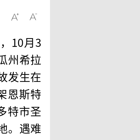
10月3
瓜州希拉
故发生在
架恩斯特
多特市圣
地。遇难