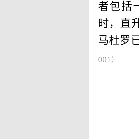
者包括
时，直
马杜罗
001）