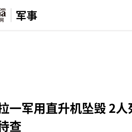
军事
拉一军用直升机坠毁 2人
待查