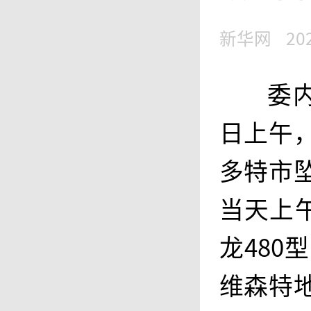
新华网
20
委
日上午
多特市
当天上
龙48
维森特