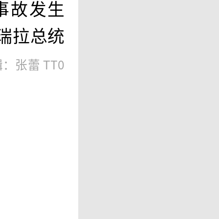
事故发生
瑞拉总统
：张蕾 TT0