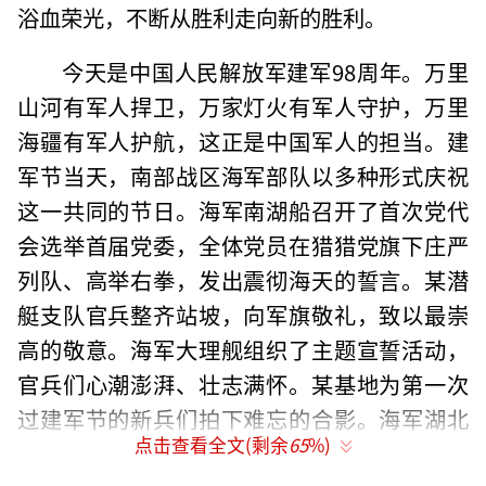
浴血荣光，不断从胜利走向新的胜利。
今天是中国人民解放军建军98周年。万里
山河有军人捍卫，万家灯火有军人守护，万里
海疆有军人护航，这正是中国军人的担当。建
军节当天，南部战区海军部队以多种形式庆祝
这一共同的节日。海军南湖船召开了首次党代
会选举首届党委，全体党员在猎猎党旗下庄严
列队、高举右拳，发出震彻海天的誓言。某潜
艇支队官兵整齐站坡，向军旗敬礼，致以最崇
高的敬意。海军大理舰组织了主题宣誓活动，
官兵们心潮澎湃、壮志满怀。某基地为第一次
过建军节的新兵们拍下难忘的合影。海军湖北
点击查看全文(剩余
65
%)
舰官兵面向军旗庄严宣誓，一句句铿锵有力的