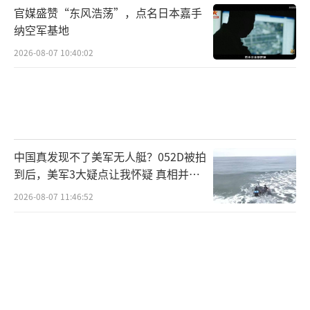
官媒盛赞“东风浩荡”，点名日本嘉手
起了祖国坚不可摧的钢铁长城，才有了万家灯
纳空军基地
火和和平安宁。让我们祝全体战友节日快乐，
2026-08-07 10:40:02
向坚守在战位上的军人道一声：你们辛苦了！
一身戎装，一生荣光。
（责任编辑：卢其龙 CM0882）
中国真发现不了美军无人艇？052D被拍
到后，美军3大疑点让我怀疑 真相并非
如此
2026-08-07 11:46:52