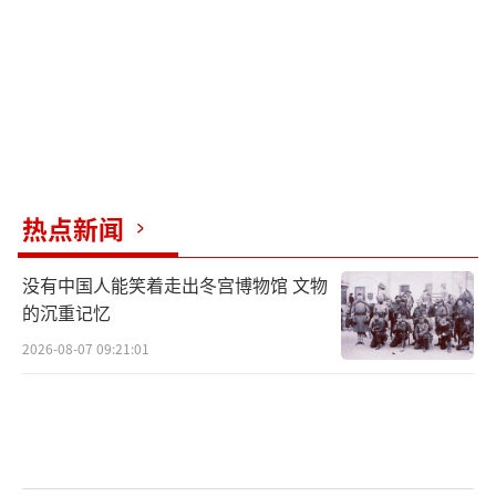
军嫂们分享了自己的故事。一位军嫂表
示，在遇到丈夫之前从未想过会谈一场“跨越
千里”的恋爱，婚后阶段性的“失联”成为常
态。她经营好小家，支持丈夫守护祖国大家。
另一位军嫂说，每次看到丈夫穿上雪白的军装
都让她更加确信当初的选择。还有一位既是医
生又是军嫂的女士，她与丈夫各自在岗位上贡
热点新闻
献力量，感到欣慰与自豪。还有的军嫂表示，
没有中国人能笑着走出冬宫博物馆 文物
虽然早就知道军嫂的不易，但仍然义无反顾。
的沉重记忆
她们深知丈夫的坚守是为了万里海疆的安宁。
2026-08-07 09:21:01
八一的意义在于共同奋斗的身影、训练场
上同时响起的两声“到”，以及用双份守护换
来的平安。军营里的故事让人荡气回肠，军人
的付出远不止这些。正是有了他们的守护，筑