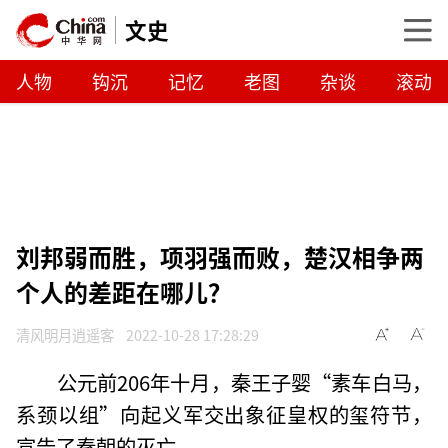
文史
人物
钩沉
记忆
老图
杂谈
滚动
刘邦弱而胜，项羽强而败，楚汉相争两
个人的差距在哪儿？
清风明月逍遥客
2022-10-28 17:28:29
公元前206年十月，秦王子婴“素车白马，
系颈以组”向起义军交出象征皇权的玺符节，
宣告了秦朝的灭亡。