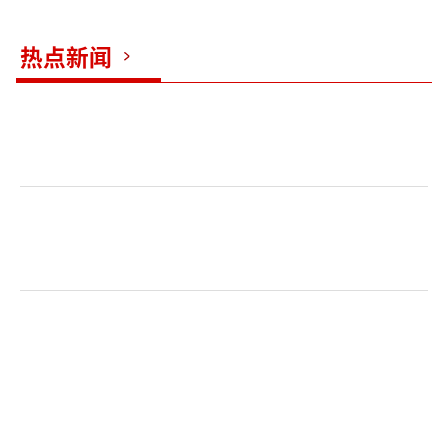
人的刽子手是深恶痛绝的，加上与他们有牵连
的亲戚故旧有数百万人之多。项羽未入函谷
热点新闻
关，已失去占天下人众十分之三(见《史记·货
殖列传》)的关中人民之心，从此之后，这二十
万冤魂将时刻萦绕在项羽周围，使其在关中之
地寸步难行。
到达关中之后，刘邦立即约法三章，用以
收拢人心。“约法三章”得到广大人民的普遍
拥护。刘邦收拢人心的政策和措施在史书中俯
拾皆是，如:“诸故秦苑囿园池，皆另人得田
之”、“大赦罪人”、“汉王之出关至陕，抚
关外父老”、“病愈西入关，至栎阳，存问父
老”……。