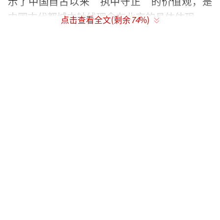
示了中国自古以来“执中守正”的价值观，是
中国古代都城中轴线理念在北京的具体体现。
点击查看全文(剩余
74
%)
▲北京中轴线申遗已确定天安门等14处遗产点（视觉中国/图）
在琉璃河遗址考古中，位于房山区的西周
燕都城内新发现7处大型夯土水井和数处夯土建