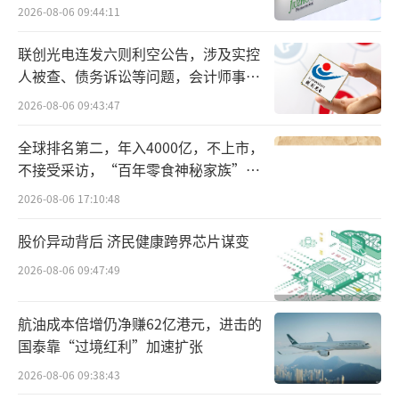
难关待闯
2026-08-06 09:44:11
联创光电连发六则利空公告，涉及实控
人被查、债务诉讼等问题，会计师事务
所曾出具“保留意见”
2026-08-06 09:43:47
全球排名第二，年入4000亿，不上市，
不接受采访，“百年零食神秘家族”浮
出水面？
2026-08-06 17:10:48
股价异动背后 济民健康跨界芯片谋变
2026-08-06 09:47:49
航油成本倍增仍净赚62亿港元，进击的
国泰靠“过境红利”加速扩张
2026-08-06 09:38:43