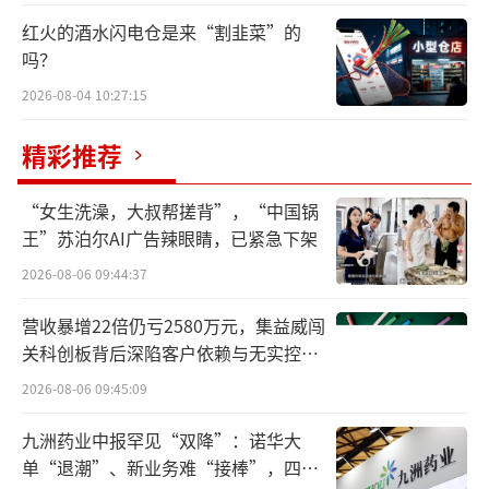
红火的酒水闪电仓是来“割韭菜”的
吗？
2026-08-04 10:27:15
精彩推荐
“女生洗澡，大叔帮搓背”，“中国锅
王”苏泊尔AI广告辣眼睛，已紧急下架
2026-08-06 09:44:37
营收暴增22倍仍亏2580万元，集益威闯
关科创板背后深陷客户依赖与无实控人
困局
2026-08-06 09:45:09
九洲药业中报罕见“双降”：诺华大
单“退潮”、新业务难“接棒”，四大