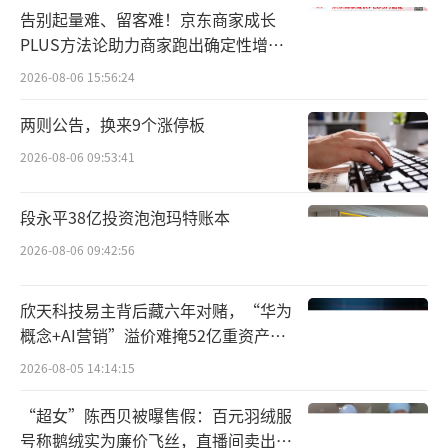
告别起量难、留客难！京东商家成长
PLUS方法论助力商家跑出确定性增长
路径
2026-08-06 15:56:24
两则公告，换来9个涨停板
2026-08-06 09:53:41
段永平38亿投资泡泡玛特账本
2026-08-06 09:42:56
欣天科技易主背后藏六年对赌，“华为
概念+AI营销”溢价难掩52亿重资产考
验
2026-08-05 14:14:15
“超女”陈西贝被曝售假：百元羽绒服
号称鹅绒实为廉价飞丝，直播间卖出超