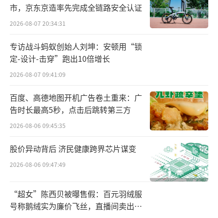
域市场、拓展多元化储能业务筑牢扎实根基。
市，京东京造率先完成全链路安全认证
（责任编辑：zx0600）
2026-08-07 20:34:31
专访战斗蚂蚁创始人刘坤：安顿用“锁
定-设计-击穿”跑出10倍增长
2026-08-07 09:41:09
百度、高德地图开机广告卷土重来：广
告时长最高5秒，点击后跳转第三方
2026-08-06 09:45:35
股价异动背后 济民健康跨界芯片谋变
2026-08-06 09:47:49
“超女”陈西贝被曝售假：百元羽绒服
号称鹅绒实为廉价飞丝，直播间卖出超
百万元