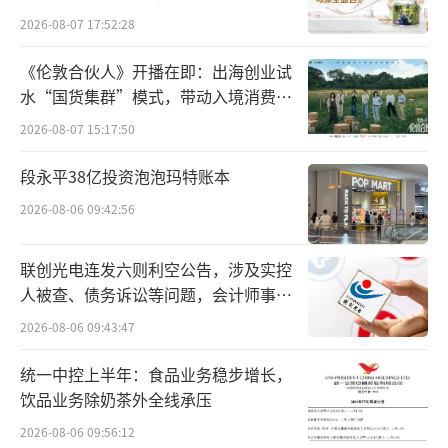
能系统开发与建设，主打电网频率支援核心业
2026-08-07 17:52:28
务，高度适配北欧本地电网运行标准；另一方
《伦敦合伙人》开播在即：出海创业试
面，其在新能源项目开发、工程管控、电气设
水“国货集群”模式，带动入境消费反
备落地等领域深耕多年，熟悉当地政策规则与
向种草
2026-08-07 15:17:50
市场生态，能够为果下科技本土化落地、快速
段永平38亿投资泡泡玛特账本
开拓北欧市场提供全方位的强力支撑。总的来
看，双方资源禀赋差异互补，构成了互利共赢
2026-08-06 09:42:56
的全新合作模式。在本次合作框架下，双方各
联创光电连发六则利空公告，涉及实控
司其职、协同发力，果下科技主打上游产品与
人被查、债务诉讼等问题，会计师事务
技术优势，凭借成熟的储能产品研发、系统集
所曾出具“保留意见”
2026-08-06 09:43:47
成技术，叠加规模化生产能力与稳定的供应链
体系，为海外项目输出高品质、标准化的储能
统一中控上半年：食品业务稳步增长，
饮品业务除奶茶外全线承压
产品与一体化解决方案。
2026-08-06 09:56:12