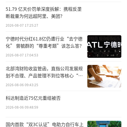
Rocmore Energy AB充分发挥本土优势，
51.79 亿天价罚单深度拆解：携程反垄
依托本地渠道资源、成熟的项目落地经验与本
断裁量为何远超阿里、美团？
地化服务体系，助力果下科技产品快速适配当
2026-08-07 17:25:27
地市场场景，高效推进项目落地运营，共同为
北欧及全欧洲客户提供专业、优质的储能服
宁德时代分红61.8亿仍遭行业“去宁德
化” 曾毓群的“尊重考题”该怎么答？
务。本次跨国战略合作，对果下科技全球化战
2026-08-07 17:04:53
略落地具备里程碑意义。首先，借助Rocmore
的本土渠道与资源优势，公司成功突破北欧市
北部湾财险收监管函，直指公司发展规
场壁垒，顺利切入欧洲核心储能赛道，补齐了
划不合理、产品管理不到位等核心“痛
点”
海外业务布局的关键短板，进一步扩大了国际
2026-08-06 09:43:25
市场版图。其次，通过北欧本地项目的实战落
科达制造近75亿元重组被否
地，企业能够深度对接欧洲高端储能市场标
2026-08-06 09:48:59
准，持续迭代优化产品与服务体系，积累宝贵
的海外运营经验，进而为后续全面深耕欧洲全
国内首款“双3C认证”电助力自行车上