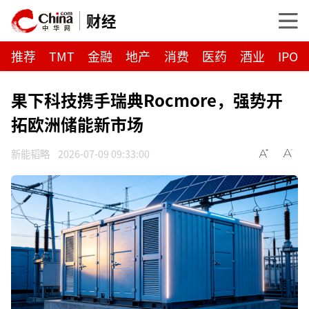
财经
推荐
TMT
金融
地产
消费
医药
酒业
IPO
果下科技携手瑞典Rocmore，强势开
拓欧洲储能新市场
新能韬略
2026-07-09 09:33:00