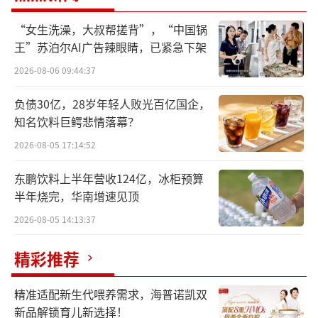
清晰的碳中和落地政策，储能配套需求始终保
持稳步上行态势。
“女生洗澡，大叔帮搓背”，“中国锅
王”苏泊尔AI广告辣眼睛，已紧急下架
其中，北欧风电、光伏清洁能源普及率稳
2026-08-06 09:44:37
居全球前列，随之催生了大量电网调频、储能
负债30亿，28岁年轻人败光百亿国企，
调峰、新能源配套储能刚需，市场扩容空间十
知名饮料巨鳄悲情落幕？
分广阔。也正因如此，北欧成为国内储能企业
2026-08-05 17:14:52
出海的核心突破口，而果下科技此次精准布
局，既能抢抓行业发展红利，同时也有效补齐
东鹏饮料上半年营收124亿，冰柜预算
半年烧完，华南增速见顶
了自身海外区域布局的短板。值得关注的是，
本次合作具备极强的针对性与适配性，绝非普
2026-08-05 14:13:37
通的浅层合作。本次合作方Rocmore Energy A
精彩推荐
B为瑞典本土注册企业，长期扎根北欧新能源与
储能赛道，因此积累了成熟的本地项目资源与
精准适配新生代喂养需求，海普诺凯双
丰富的实操运营经验。一方面，企业专注于储
新品解锁育儿新选择！