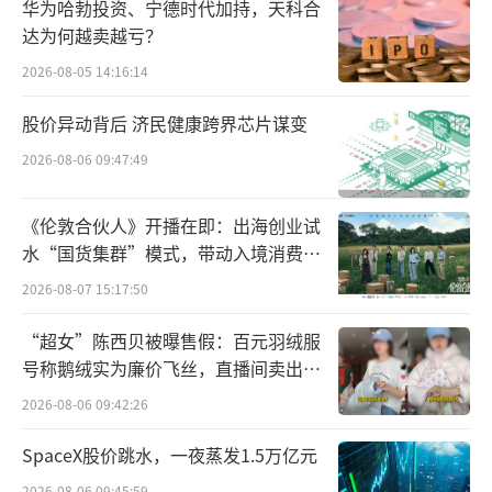
华为哈勃投资、宁德时代加持，天科合
再说乳，乳是指奶粉、奶油或者其它乳制
达为何越卖越亏？
品，主要是给饮料赋予浓郁地奶香与蛋白质。
2026-08-05 14:16:14
最后说精，精指的就是葡萄糖、饴糖、精
股价异动背后 济民健康跨界芯片谋变
糊等糖类成分，主要为饮料提供甜味来源，也
2026-08-06 09:47:49
是作为饮料的填充剂，甚至有些麦乳精也会含
有少量的可可粉。
《伦敦合伙人》开播在即：出海创业试
水“国货集群”模式，带动入境消费反
把这3种主要原料按照一定耳朵比例混在一
向种草
2026-08-07 15:17:50
起，再加上适量的蛋粉、柠檬酸以及多种维生
素等配料，经过真空干燥或干燥工艺处理后，
“超女”陈西贝被曝售假：百元羽绒服
号称鹅绒实为廉价飞丝，直播间卖出超
最终就会制成粉质带细小颗粒的形状，并且这
百万元
种固体的小颗粒遇水后就可以快速溶解，麦乳
2026-08-06 09:42:26
精就是这么来的
SpaceX股价跳水，一夜蒸发1.5万亿元
2026-08-06 09:45:59