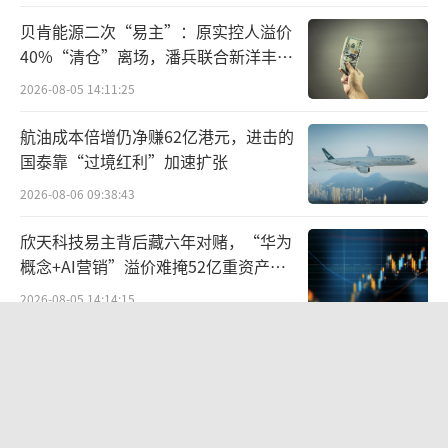
食品制造业。当时华福麦乳精（Ovomaltine，
贝肯能源二次“易主”：原实控人溢价
阿华田的原名）在上海卖得很火，于是九福制
40%“清仓”离场，潘兵联合新洋丰、
药厂从瑞士引进配方，于1937年研制出国产
宏科百世拟入主
2026-08-05 14:11:25
的“乐口福麦乳精”。
航油成本倍增仍净赚62亿港元，进击的
乐口福麦乳精一上市确实卖得挺火，可没
国泰靠“过境红利”加速扩张
成想，抗战和解放战争接连打响，时局一乱，
2026-08-06 09:38:43
进口原料断了档，生产线跟着就拉胯了。到了1
欣天科技易主背后藏六年对赌，“华为
949年，厂里穷得就剩11个人，麦乳精也濒于停
概念+AI营销”溢价难掩52亿重资产考
产。
验
2026-08-05 14:14:15
1953年，九福制药厂首批公私合营，不再
营收暴增22倍仍亏2580万元，集益威闯
生产食品，乐口福麦乳精也就彻底停产了。
关科创板背后深陷客户依赖与无实控人
困局
2026-08-06 09:45:09
直到1961年，上海咖啡厂接管了麦乳精的