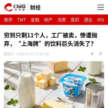
财经
推荐
TMT
金融
地产
消费
医药
酒业
IPO
穷到只剩11个人，工厂被卖，惨遭抛
弃，“上海牌”的饮料巨头消失了？
赢销力
2026-07-07 17:07:29