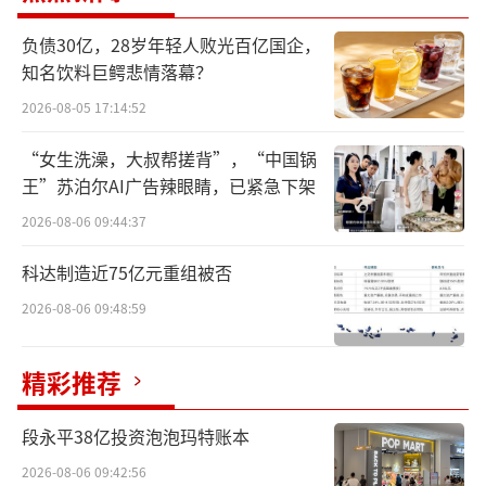
2009年时，周立波在“笑侃三十年”里有
负债30亿，28岁年轻人败光百亿国企，
个段子，说去同学家做客，同学妈妈给冲了杯
知名饮料巨鳄悲情落幕？
麦乳精，但拿起杯子一看，居然能透过杯子，
2026-08-05 17:14:52
看到对面。再一细看，杯底躺着五六粒麦乳
精，同学妈妈还不断劝说：“调一调，调一
“女生洗澡，大叔帮搓背”，“中国锅
王”苏泊尔AI广告辣眼睛，已紧急下架
调。”
2026-08-06 09:44:37
在那个物质并不充裕的年代，连麦乳精都
科达制造近75亿元重组被否
是要省着泡的。
2026-08-06 09:48:59
小孩子们当然不会满足这样“不解渴”的
吃法，他们最钟爱的，就是拿勺子舀起麦乳精
精彩推荐
直接送进嘴里，嘎吱嘎吱地嚼着，嘴里充满着
香甜的气息，十分享受。
段永平38亿投资泡泡玛特账本
2026-08-06 09:42:56