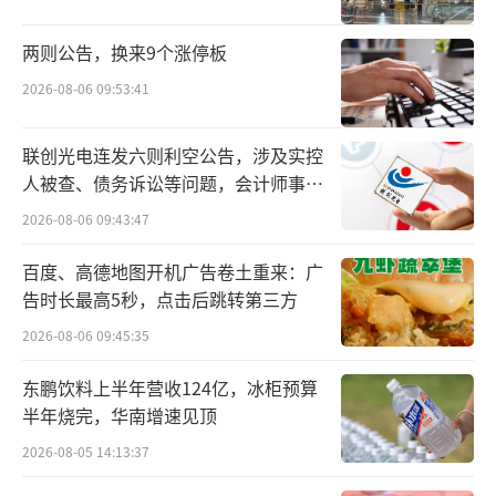
不过，这种吃法在那个年代实在显得
太“败家”，所以只能趁大人不在，偷偷舀上
两则公告，换来9个涨停板
几口，还要把罐子摆回原处，免得留下蛛丝马
2026-08-06 09:53:41
迹，否则十有八九逃不过一顿胖揍。
联创光电连发六则利空公告，涉及实控
麦乳精究竟是什么，值得当年的孩子们冒
人被查、债务诉讼等问题，会计师事务
这么大的风险？
所曾出具“保留意见”
2026-08-06 09:43:47
很多朋友认为，麦乳精只是这款固体饮料
百度、高德地图开机广告卷土重来：广
的名字，仅此而已。其实，麦乳精恰恰是这款
告时长最高5秒，点击后跳转第三方
固体饮料最核心的三大成分！
2026-08-06 09:45:35
先说麦，麦指的就是麦精，它是由二棱大
东鹏饮料上半年营收124亿，冰柜预算
半年烧完，华南增速见顶
麦经发芽、焙制、糖化等工艺制成，为饮料提
供独特麦芽清香。
2026-08-05 14:13:37