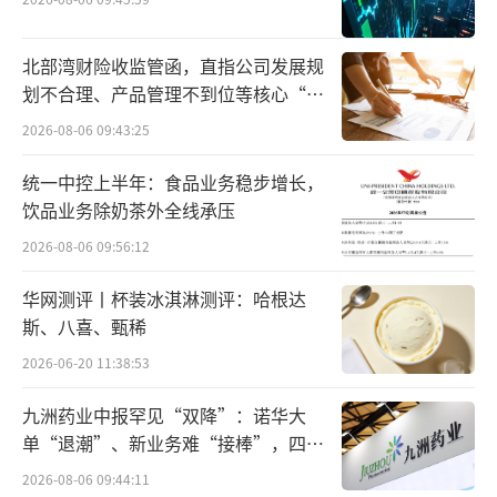
为什么消失？
中国国产的第一杯麦乳精要追溯到上世纪3
北部湾财险收监管函，直指公司发展规
0年代，而制造出它的居然是家制药厂——上海
划不合理、产品管理不到位等核心“痛
点”
九福制药厂。
2026-08-06 09:43:25
统一中控上半年：食品业务稳步增长，
九福制药厂的创始人黄楚九在上海滩也是
饮品业务除奶茶外全线承压
个传奇人物，他早年卖眼药、开诊所、办制药
2026-08-06 09:56:12
厂，创办了中国第一个制药集团，后来又跨界
娱乐圈，创办了上海大世界。
华网测评丨杯装冰淇淋测评：哈根达
斯、八喜、甄稀
然而1931年黄楚九过世后，他创办的不少
2026-06-20 11:38:53
公司都遇到了经营困难，黄楚九女婿臧伯庸接
九洲药业中报罕见“双降”：诺华大
管的九福制药厂也不例外。
单“退潮”、新业务难“接棒”，四大
难关待闯
为了应对公司困境，臧伯庸将目光对准了
2026-08-06 09:44:11