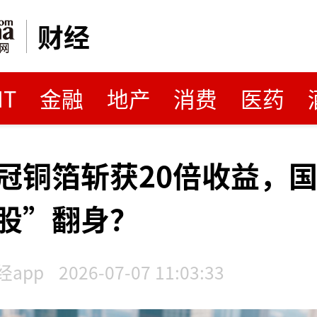
财经
MT
金融
地产
消费
医药
冠铜箔斩获20倍收益，
股”翻身？
app
2026-07-07 11:03:33