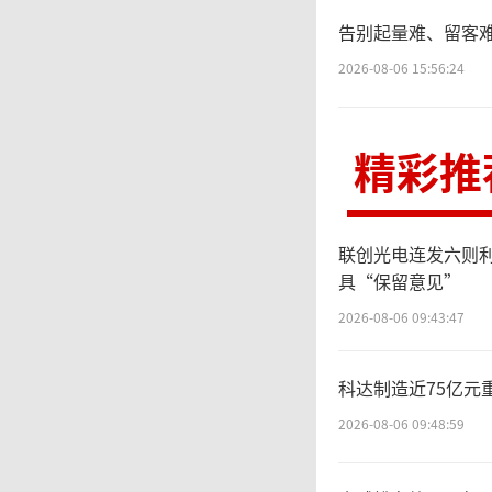
告别起量难、留客难
鸡”，
2026-08-06 15:56:24
领域，
精彩推
千亿级
联创光电连发六则
对
具“保留意见”
先布局
2026-08-06 09:43:47
持等一
科达制造近75亿元
2026-08-06 09:48:59
处斩获约