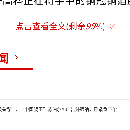
轩高科正在将手中的铜冠铜箔
点击查看全文(剩余
95
%)
月3日，国轩高科公告称，其全
闻
在上半年累计卖出铜冠铜箔83
成交金额8.29亿元。从数
份量不小，其所对应的交易收
25年度净利润的10%以上。
搓背”，“中国锅王”苏泊尔AI广告辣眼睛，已紧急下架
料显示，铜冠铜箔可谓是“