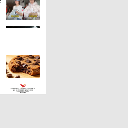
元
，在AI服
升级逻辑
致使该公
点至今，铜
右，最高一
6年一季度