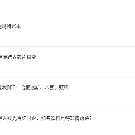
获约20倍收益
泡玛特账本
月3日，国轩高科发布公告称，
轩于2026年上半年通过集
健康跨界芯片谋变
铜冠铜箔股票，共计839.9
.29亿元。
淇淋测评：哈根达斯、八喜、甄稀
轩高科在公告中指出，本次交
年轻人败光百亿国企，知名饮料巨鳄悲情落幕？
资产结构进行调整，提高资产