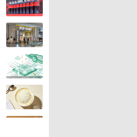
全资子公
中竞价出售
5万股，成
易主要系
流动性及