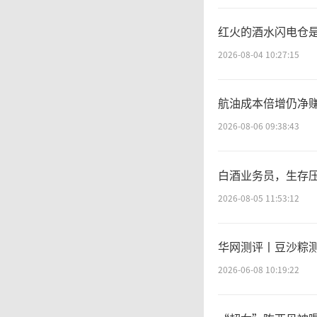
使用效
红火的酒水闪电仓
据公告，
2026-08-04 10:27:15
年度净
航油成本倍增仍净赚
持有铜冠
2026-08-06 09:38:43
万股，占
白酒业务员，生存
2026-08-05 11:53:12
资
华网测评丨豆沙粽
电子铜
2026-06-08 10:19:22
两大部分