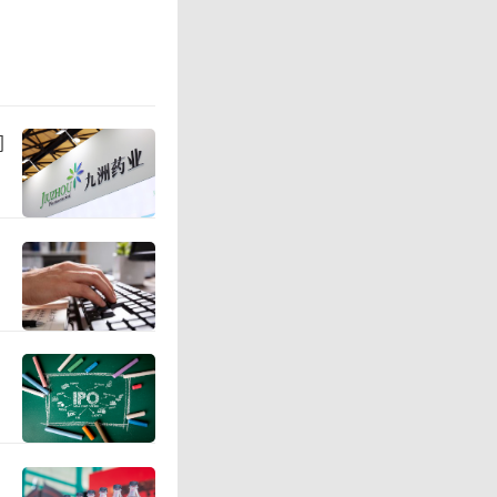
科的唯一
市场，其
闯
车、众泰
科技、途
象再结合
一股“靠