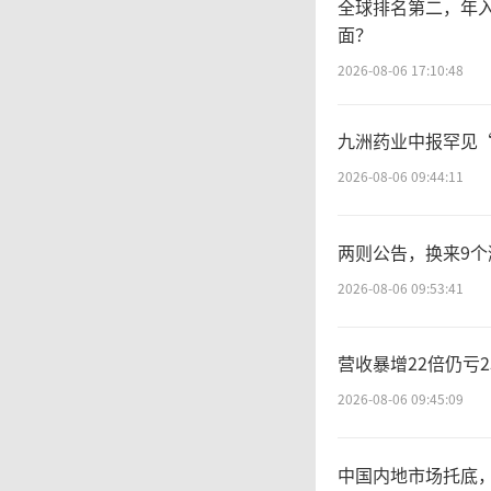
全球排名第二，年入
面？
有
2026-08-06 17:10:48
投资标
九洲药业中报罕见
买入股
2026-08-06 09:44:11
汽车、
两则公告，换来9个
虎、曹
2026-08-06 09:53:41
国轩高
营收暴增22倍仍亏
2026-08-06 09:45:09
炒股来
中国内地市场托底，