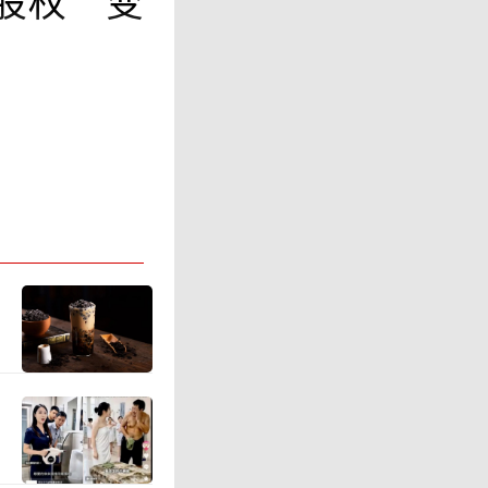
股权“变
资子公司
9.95万
额来看，这
益已经占
当红炸子