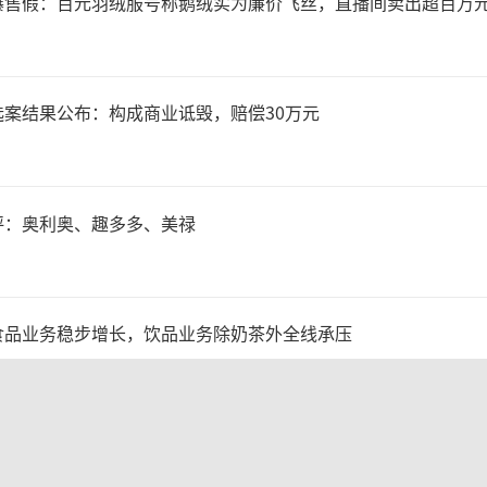
曝售假：百元羽绒服号称鹅绒实为廉价飞丝，直播间卖出超百万
5μm极薄锂电铜箔等等。当前
代推动PCB高频高速、低损耗
案结果公布：构成商业诋毁，赔偿30万元
，高端铜箔需求得以大爆发，
“高光时刻”。
评：奥利奥、趣多多、美禄
计，自2024年2月6日最低
食品业务稳步增长，饮品业务除奶茶外全线承压
计股价涨幅已达1765%左
200%。着眼业绩层面，202
机广告卷土重来：广告时长最高5秒，点击后跳转第三方