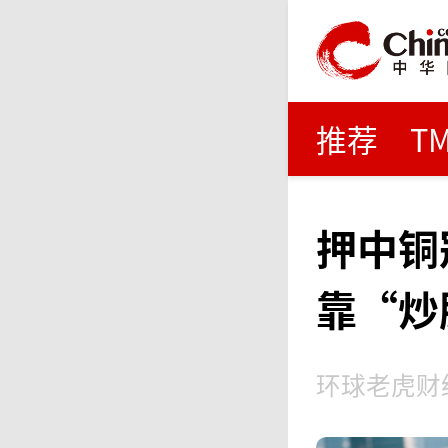
推荐
T
押中铜
靠“炒
环球老虎财经