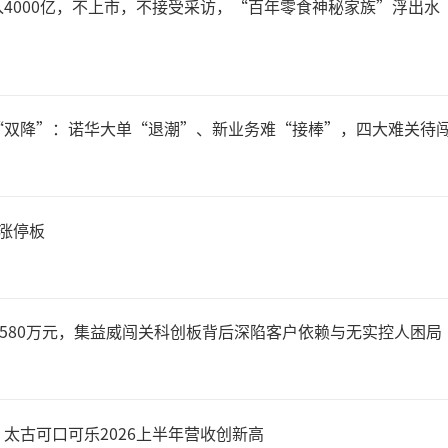
4000亿，不上市，不接受采访，“百年零食神秘家族”浮出水
趣的是，铜冠铜箔不是国轩高
的，放眼A股、港股乃至境外
“双降”：诺华大单“退潮”、新业务难“接棒”，四大难关待
票的范围涵盖赛力斯、奇瑞汽
晶科能源、曼恩斯特、德福
涨停板
操出行等知名品种。而此番现
科相对平淡的业绩来看，颇有
2580万元，集益威闯关科创板背后深陷客户依赖与无实控人困局
养家”的既视感。
太古可口可乐2026上半年营收创新高