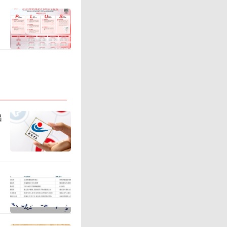
电子铜箔
亿跨越至
出
20年便率
增持、减
铜箔企业