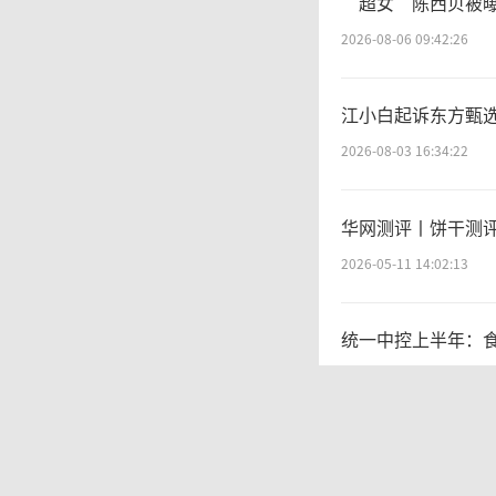
“超女”陈西贝被
箔及4.
2026-08-06 09:42:26
务器迭
江小白起诉东方甄选
加持下
2026-08-03 16:34:22
司迎来
华网测评丨饼干测
2026-05-11 14:02:13
据统
统一中控上半年：
冠铜箔累
2026-08-06 09:56:12
度超过2
百度、高德地图开
2026-08-06 09:45:35