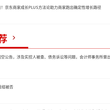
！京东商家成长PLUS方法论助力商家跑出确定性增长路径
其置身AI通胀核心环节之一的
近两年多以来市值已从不足70
荐
别。
利空公告，涉及实控人被查、债务诉讼等问题，会计师事务所曾
于铜冠铜箔，国轩高科早在20
。现如今，通过长期的持股、
系列操作，公司已从这家电子
重组被否
20倍的收益。