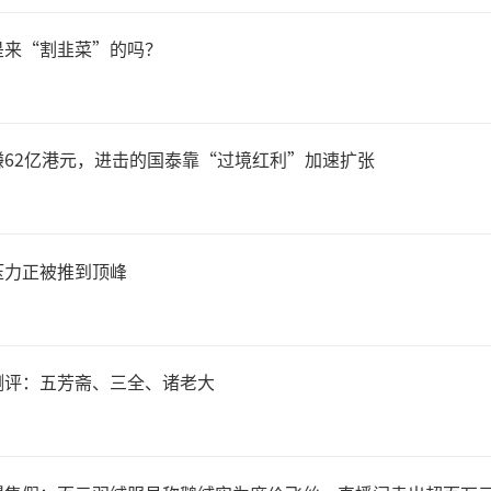
率，满足公司经营发展的资金
是来“割韭菜”的吗？
本次交易产生的收益占国轩高
利润10%以上，截至公告披露
62亿港元，进击的国泰靠“过境红利”加速扩张
铜箔股票数量已进一步降至10
后者总股本的1.27%。
压力正被推到顶峰
料显示，遭国轩高科减持的铜
测评：五芳斋、三全、诸老大
箔企业，主营涉及PCB铜箔、
，核心产品含RTF、HVLP高