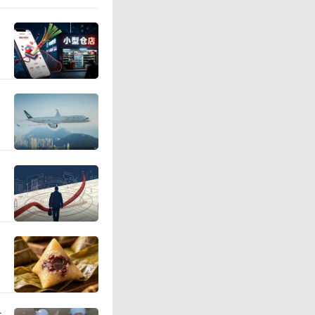
需求。根
科2025
日，公司
53.16
冠铜箔是
锂电铜箔
端PCB铜