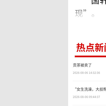
国
现”。
7
热点新
合肥国轩
股股份，
贡茶被卖了
笔款项
2026-08-06 14:32:36
公司20
“女生洗澡，大叔帮
2026-08-06 09:44:37
资