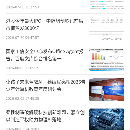
保留薯片酥脆口感的同时，最大限度减少了油
财务问题，遭巨额索赔！
2026-07-06 15:27:53
脂摄入，完美契合当下消费者“健康化、轻量
港股今年最大IPO，中际旭创聆讯前后
化”的饮食需求。
市值蒸发3000亿
2026-07-20 09:47:57
国家工信安全中心发布Office Agent报
告，百度文库综合排名第一
2026-08-05 15:05:15
让孩子未来驾驭AI，猿编程亮相2026青
少年计算机教育年度研讨会
2026-08-05 17:45:35
柔性制造破解硬科技创新难题，嘉立创
凭借丰富的口味选择、严苛的原料筛选标
以制造平权助力物理AI落地
准、自有工厂的严格品质把控以及年轻化的包
2026-08-05 14:28:03