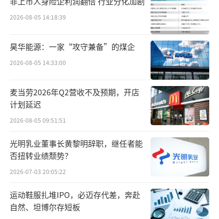
非上市人身险企利润翻倍 行业分化加剧
2026-08-05 14:18:39
铜奖匠心：文化IP让零食成为“可带走的
城市记忆”
昊华能源：一家“攻守兼备”的煤企
洽洽瓜蒌籽&国瓷西湖蓝礼盒凭借“美食
2026-08-05 14:33:00
+国潮”跨界融合获得铜奖，展现了产品在文化
麦当劳2026年Q2营收不及预期，开店
创意上的巧思。
计划延迟
2026-08-05 09:51:51
光明乳业董事长黄黎明辞职，继任者能
否扭转业绩颓势？
2026-07-03 20:05:22
运动鞋服扎堆IPO，必迈存代差，奔赴
自然、坦博尔存短板