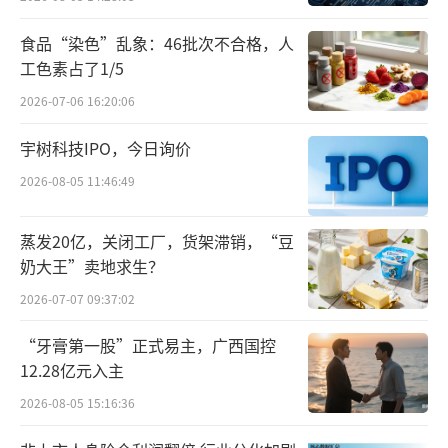
装设计，喀吱脆不仅成为日常休闲的热门之
食品“染色”乱象：46批次不合格，人
选，更以便携、美味、健康的特质适配旅游场
工色素占了1/5
景，成为传递中国特色休闲食品魅力的重要载
2026-07-06 16:20:06
体。
宇树科技IPO，今日询价
2026-08-05 11:46:49
蒸发20亿，关闭工厂，货架滞销，“豆
奶大王”卖地求生？
2026-07-07 09:37:02
“牙膏第一股”正式易主，广西国控
12.28亿元入主
2026-08-05 15:16:36