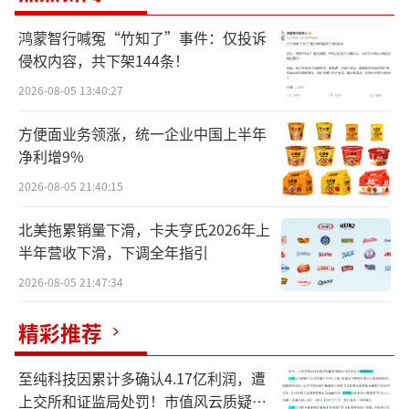
新突破，从3万多件决赛商品中脱颖而出，斩获
1金1铜——“喀吱脆非油炸薯片系列”荣获金
鸿蒙智行喊冤“竹知了”事件：仅投诉
侵权内容，共下架144条！
奖，“洽洽瓜蒌籽&国瓷·西湖蓝礼盒”获得铜
奖。双奖加冕，充分彰显了洽洽食品在文旅融
2026-08-05 13:40:27
合创新领域的强大实力。两款产品以“美味+文
方便面业务领涨，统一企业中国上半年
化”的双重魅力，向全国乃至世界递出了一张
净利增9%
闪亮的“洽洽名片”。
2026-08-05 21:40:15
金奖加冕：喀吱脆非油炸薯片，重新定
北美拖累销量下滑，卡夫亨氏2026年上
半年营收下滑，下调全年指引
义“轻负担”零食体验
2026-08-05 21:47:34
此次摘得金奖的喀吱脆非油炸薯片系列，
是洽洽在健康休闲食品领域的标志性创新成
精彩推荐
果。该系列采用先进的非油炸工艺，打破传统
至纯科技因累计多确认4.17亿利润，遭
油炸薯片的健康痛点，通过直火烘焙技术，在
上交所和证监局处罚！市值风云质疑其