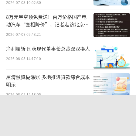
2026-07-03 10:02:30
瓜蒌籽素有“瓜子之王”的美誉，营养价
8万元星空顶免费送！百万价格国产电
值高。洽洽瓜蒌籽从源头精选优质原料，结合
动汽车“变相降价”，记者走访北京门
店…
独家工艺及充氮保鲜技术，锁住瓜蒌籽本真风
2026-07-07 09:43:21
味与酥脆口感的同时，确保持久新鲜。洽洽携
净利腰斩 国药现代董事长总裁双双换人
手国瓷永丰源共同打造的这款品质礼盒，瓜蒌
2026-08-05 14:17:10
籽采用独立小罐分装，方便携带；搭配国瓷主
人杯，更提升了开盒仪式感，完美适配旅游伴
厘清融资糊涂账 多地推进贷款综合成本
手礼场景。这款礼盒不仅是“好吃”的零食集
明示
合，更是“可带走的文化”，形成了“味觉+视
2026-08-05 14:18:05
觉+文化”三重体验。
上会前夜爆股权“罗生门”，越疆突遭
前COO“狙击”，举报人宋涛回应：离
职时无股权返还约定
2026-07-20 10:38:11