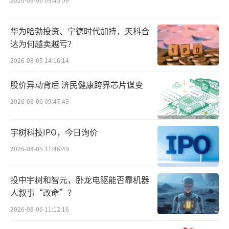
影响。
上半年，雀巢销售额为442.3亿瑞士法郎
华为哈勃投资、宁德时代加持，天科合
（约合3934亿元人民币），有机增长2.9%。然
达为何越卖越亏？
而，由于消费者抵制价格上涨，实际内部增长
2026-08-05 14:16:14
（衡量销量增长的指标）下降了0.4%。净利润
股价异动背后 济民健康跨界芯片谋变
也从2024年上半年的56.4亿瑞士法郎下降至50.
2026-08-06 09:47:49
6亿瑞士法郎。
宇树科技IPO，今日询价
上半年业绩发布后，公司股价下跌超过
5%。
2026-08-05 11:46:49
过去一年，傅乐宏一直致力于将雀巢的重
投中宇树和智元，卧龙电驱能否靠机器
心重新集中在核心业务上，并重塑他认为已经
人叙事“改命”？
失去的企业文化。比如，雀巢在7月宣布对维生
2026-08-06 11:12:16
素、矿物质和补充剂品牌启动战略审查，这是