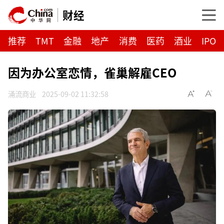
财经
推荐
TMT
金融
地产
消费
医药
酒业
IPO
因为办公室恋情，雀巢解雇CEO
涌流商业
2025-09-02 11:32:58