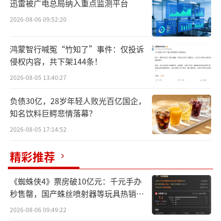
席执行官。
迅雷被广电总局纳入重点监测平台
2026-08-06 09:52:20
在2024年9月1日正式上任首席执行官之
前，傅乐宏已担任公司执行董事16年之久，他
鸿蒙智行喊冤“竹知了”事件：仅投诉
正在纠正前任战略，认为此前公司进军保健品
侵权内容，共下架144条！
在内的新产品类别“削弱了组织结构”，导致
2026-08-05 13:40:27
雀巢忽视了核心业务线。
负债30亿，28岁年轻人败光百亿国企，
业务变动之际，雀巢内部投诉系统“畅所
知名饮料巨鳄悲情落幕？
欲言”（Speak Up）收到多起举报，公司在春
2026-08-05 17:14:52
季末期首次对傅乐宏与一位同事的私人关系展
精彩推荐
开调查。
《蜘蛛侠4》票房破10亿元：千元手办
8月，雀巢曾在内部调查后认定指控“没有
秒售罄，国产蛛丝喷射器等玩具热销海
依据”；但在内部投诉持续不断之后，董事会
外
2026-08-06 09:49:22
启动了外部顾问调查，结果发现指控属实。傅