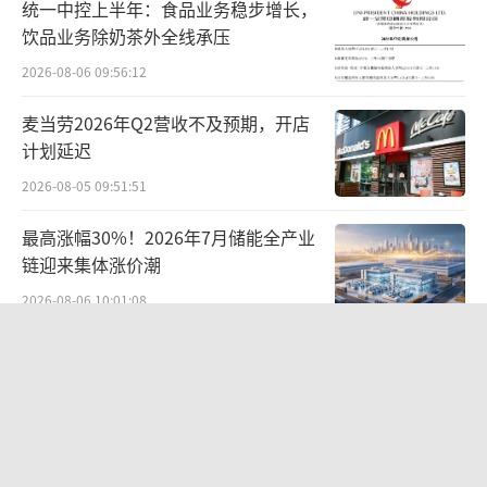
统一中控上半年：食品业务稳步增长，
前CEO施奈德任期内收购热潮的一部分。
饮品业务除奶茶外全线承压
2026-08-06 09:56:12
施耐德成是雀巢近160年历史上第二位来自
外部的CEO，这位前医疗保健高管操盘了一系
麦当劳2026年Q2营收不及预期，开店
列收购，包括食物过敏治疗和健身补充剂，试
计划延迟
图重塑雀巢产品组合，转向更健康、利润率更
2026-08-05 09:51:51
高的品类。
最高涨幅30%！2026年7月储能全产业
链迎来集体涨价潮
而现在，对于一些耗资数十亿美元收购而
2026-08-06 10:01:08
来的品牌，公司认为难以将其整合到供应链
中。傅乐宏此前表示，他对无法获胜、没有吸
SpaceX首份财报：营收近翻倍股价却
引力的类别中品牌“持开放态度”，这通常意
跳水
味着剥离、出售。傅乐宏曾经操盘了公司欧洲
2026-08-06 09:49:53
水业务的剥离，并发起过28亿美元的成本削减
国家工信安全中心发布Office Agent报
计划。