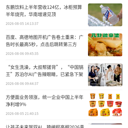
乐宏被认定为违反了公司行为准则。
东鹏饮料上半年营收124亿，冰柜预算
半年烧完，华南增速见顶
9月2日，雀巢董事长保罗·薄凯（Paul Bu
2026-08-05 14:13:37
lcke）表示：“这是一个必要的决定。雀巢的
百度、高德地图开机广告卷土重来：广
价值观和治理是公司的坚实基石。我感谢Laure
告时长最高5秒，点击后跳转第三方
nt多年来为雀巢所做的贡献。”
2026-08-06 09:45:35
新CEO纳夫拉蒂尔于2001年加入雀巢，担
“女生洗澡，大叔帮搓背”，“中国锅
任内部审计师，曾领导了拉丁美洲和咖啡业
王”苏泊尔AI广告辣眼睛，已紧急下架
务，于今年加入执行董事会。
2026-08-06 09:44:37
雀巢集团旗下业务涵盖咖啡、糖果和宠物
方便面业务领涨，统一企业中国上半年
护理等多个领域，旗下资产达1910亿瑞士法郎
净利增9%
（约合2386亿美元）；超过10亿瑞郎的品牌有
2026-08-05 21:40:15
31个。此次领导层变动正值雀巢的“敏感时
让孩子未来驾驭AI，猿编程亮相2026青