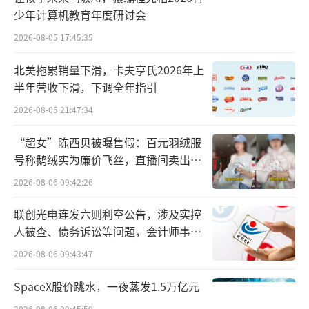
刻”。
少年计算机教育年度研讨会
2026-08-05 17:45:35
雀巢股价自2022年触及127瑞郎的高点以
来，已下跌逾40%。董事长保罗·薄凯在6月宣
北美拖累销量下滑，卡夫亨氏2026年上
布计划卸任董事长一职，前Inditex集团首席执
半年营收下滑，下调全年指引
行官巴勃罗·伊斯拉（Pablo Isla）已被提名接
2026-08-05 21:47:34
任。
“超女”陈西贝被曝售假：百元羽绒服
号称鹅绒实为廉价飞丝，直播间卖出超
傅乐宏上任仅一年就离开，给雀巢原本就
百万元
2026-08-06 09:42:26
艰难的一年增添了不确定性，雀巢的核心业务
销售正在放缓。
联创光电连发六则利空公告，涉及实控
人被查、债务诉讼等问题，会计师事务
过去数年，与许多消费品巨头一样，雀巢
所曾出具“保留意见”
2026-08-06 09:43:47
的业绩受到需求疲软、原材料成本上升的压
SpaceX股价跳水，一夜蒸发1.5万亿元
力。公司提高了价格，以抵消部分销量下滑的
2026-08-06 09:45:59