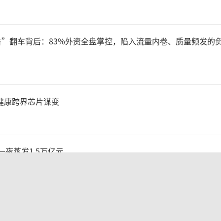
为休闲零食企业必不可少的一
鼠线上与线下一体化经营，线
告”翻车背后：83%外资全盘掌控，陷入流量内卷、质量频发的
融共通，线上与线下短板互补
于接下来渠道方面的侧重点，
健康跨界芯片谋变
说明会上表示，“未来的机会
，一夜蒸发1.5万亿元
生活馆，目前已探索开出首店
步布局”。
2580万元，集益威闯关科创板背后深陷客户依赖与无实控人困局