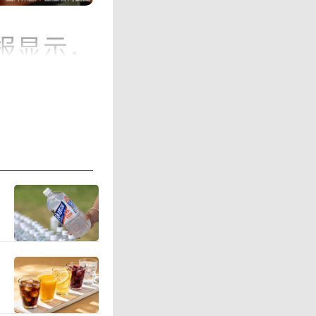
报显示，
增长7.9
少52.2
财报中表
季度营收错
，整体营