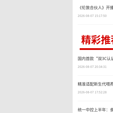
收增速
《伦敦合伙人》开
2026-08-07 15:17:50
品铺市
售实现
精彩推
遇，探
国内首款“双3C
2026-08-07 20:34:31
对
为成本
精准适配新生代喂
2026-08-07 17:52:28
影响毛
统一中控上半年：