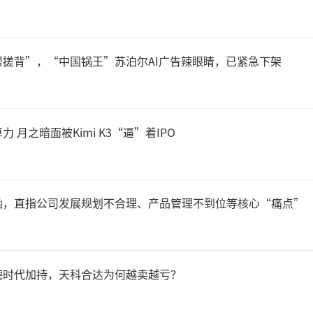
提升；线下分销加大市场费用
品布局及终端渗透；以及新增
搓背”，“中国锅王”苏泊尔AI广告辣眼睛，已紧急下架
费用上升。根据财报数据，上
费用增长25.11%；管理费用增
 月之暗面被Kimi K3“逼”着IPO
函，直指公司发展规划不合理、产品管理不到位等核心“痛点”
产品方面，公司坚果产品的营
%至27.31亿元，毛利率下滑2
德时代加持，天科合达为何越卖越亏？
.91%；综合产品营收同比增长4