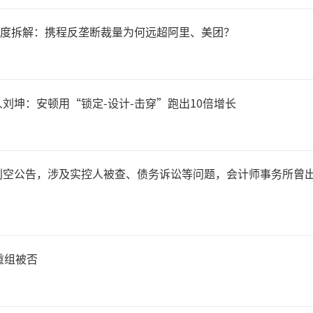
8亿元；烘焙产品营收同比增长11
罚单深度拆解：携程反垄断裁量为何远超阿里、美团？
元。
刘坤：安顿用“锁定-设计-击穿”跑出10倍增长
渠道方面，上半年三只松鼠来
的营收为42.95亿元，同比
利空公告，涉及实控人被查、债务诉讼等问题，会计师事务所曾
销业务营收为9.38亿元，同比增
下门店营收为1.87亿元，同比减
重组被否
其中，作为线下门店主力的三
营收为1.76亿元，同比微增0