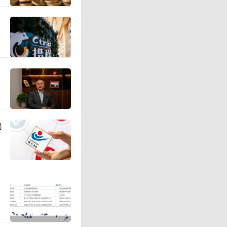
.96%至
自第三方
增长5.0
出
长40.2
少18.6
只松鼠国
.57%。