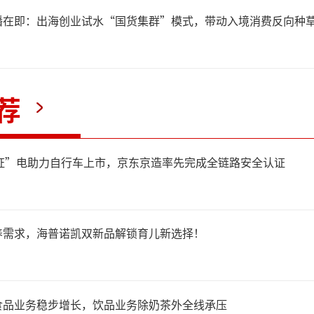
超20%；另外，线下分销重点
播在即：出海创业试水“国货集群”模式，带动入境消费反向种
并试水乳饮、饮料，公司二季
翻倍增长；以及公司洞察即时
荐
索打造自有品牌生活馆首店。
认证”电助力自行车上市，京东京造率先完成全链路安全认证
于净利润下滑，三只松鼠给出
上涨所致。具体为坚果原料成
养需求，海普诺凯双新品解锁育儿新选择！
利率；部分线上平台流量结构
食品业务稳步增长，饮品业务除奶茶外全线承压