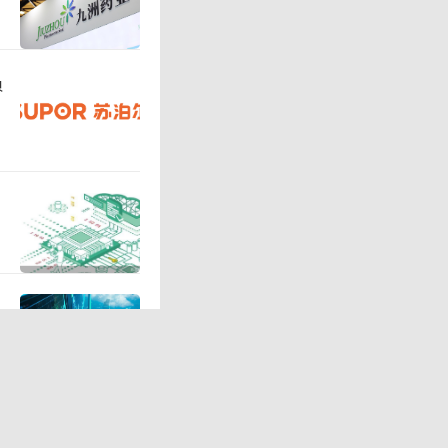
环。未来
上与线下
负
是必然。
三只松鼠
业态是自
，未来会