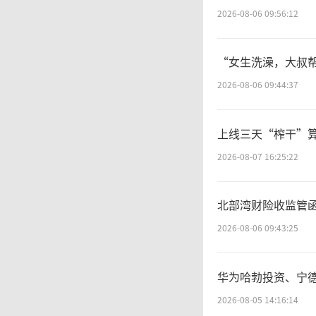
率有所
2026-08-06 09:56:12
速日销
“女生洗澡，大叔帮
及摊销
2026-08-06 09:44:37
松鼠销售
上线三天“榨干”算力
9%。
2026-08-07 16:25:22
北部湾财险收监管
在
2026-08-06 09:43:25
少1.03
华为哈勃投资、宁
点至23
2026-08-05 14:16:14