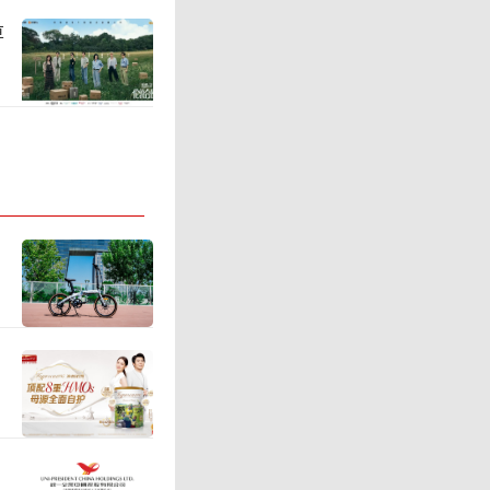
推进日销
草
度渠道销
零售新机
的解释则
本上涨，
变化，费