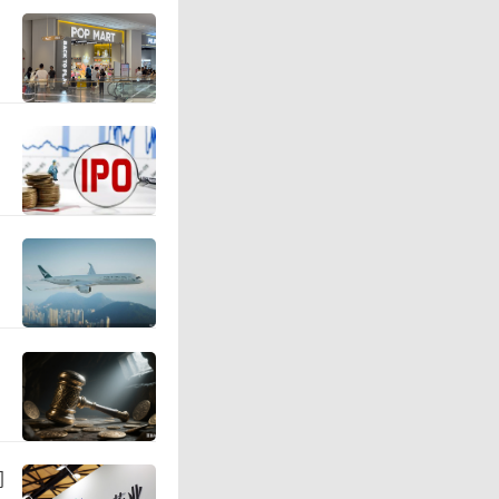
公司线下门
353家。
来，三只
互联网经
一阶段消
随着线上
弱，线下
闯