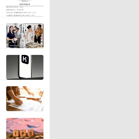
投入，加
物业折旧
半年三只
长57.8
收同比减
.64个百分
9.7%至