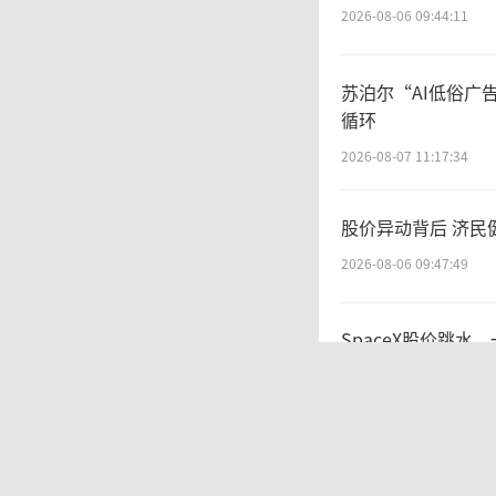
销售作
2026-08-06 09:44:11
三只松
苏泊尔“AI低俗广
循环
资源互
2026-08-07 11:17:34
对
股价异动背后 济民
2026-08-06 09:47:49
在业绩
SpaceX股价跳水
有品牌
2026-08-06 09:45:59
做进一
营收暴增22倍仍亏
2026-08-06 09:45:09