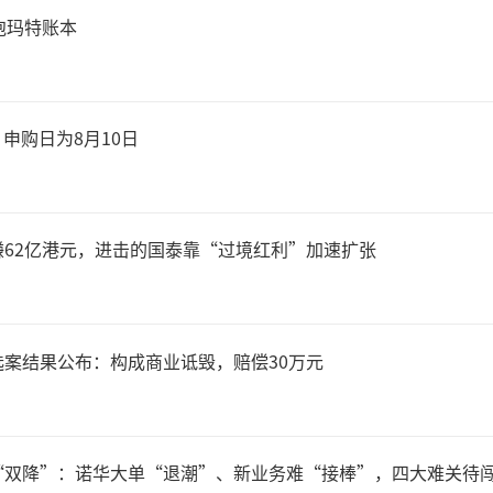
泡玛特账本
，截至2025年6月30日，
设450家，其中国民零食店为
 申购日为8月10日
中国食品产业分析师朱丹蓬看
62亿港元，进击的国泰靠“过境红利”加速扩张
成功，很大程度上得益于早期
发式增长，它精准地把握了那
案结果公布：构成商业诋毁，赔偿30万元
需求特征与行为习惯。然而，
利见顶，其增长动能已明显减
“双降”：诺华大单“退潮”、新业务难“接棒”，四大难关待