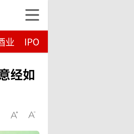
酒业
IPO
意经如