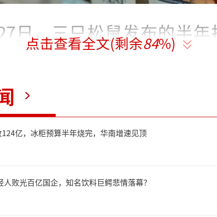
月27日，三只松鼠发布的半年
点击查看全文(剩余
84
%)
营业收入54.78亿元，同比
现归母净利润1.38亿元，同比减
闻
124亿，冰柜预算半年烧完，华南增速见顶
于营收变动，三只松鼠方面在
是2025年年货节前移致一
年轻人败光百亿国企，知名饮料巨鳄悲情落幕？
季度依托“D+N”全渠道体系