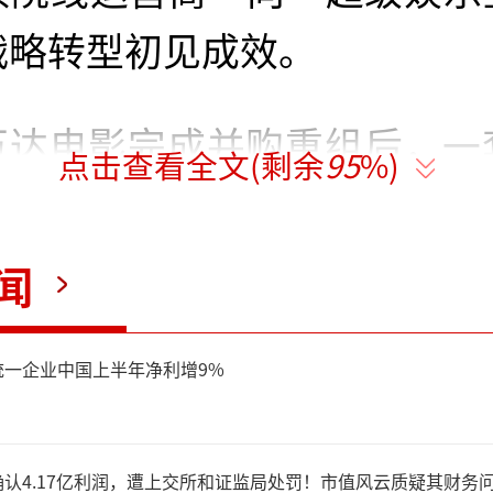
战略转型初见成效。
万达电影完成并购重组后，一
点击查看全文(剩余
95
%)
片人陈祉希为“领队”的班
来了一系列让整个市场为之一
闻
年6月16日，万达电影举办
统一企业中国上半年净利增9%
“1+2+5”战略：1指超级
内国际两大市场，5指院线、影
认4.17亿利润，遭上交所和证监局处罚！市值风云质疑其财务