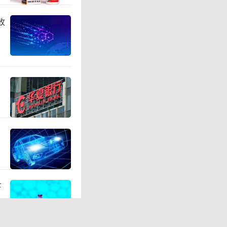
收
25年上半年
，其中万达
下
大盘的增