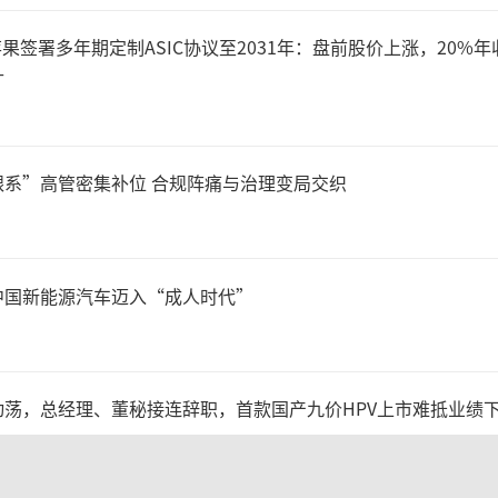
)与苹果签署多年期定制ASIC协议至2031年：盘前股价上涨，20%年
升
银系”高管密集补位 合规阵痛与治理变局交织
电影BI系统&拓普智库数据可反映出，20
中国新能源汽车迈入“成人时代”
，万达电影均为院线贡献第一的院线公司
探1900》《南京照相馆》的出品方。
荡，总经理、董秘接连辞职，首款国产九价HPV上市难抵业绩
述优秀作品最终带动了院线