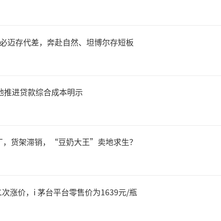
，必迈存代差，奔赴自然、坦博尔存短板
地推进贷款综合成本明示
厂，货架滞销，“豆奶大王”卖地求生？
涨价，i 茅台平台零售价为1639元/瓶