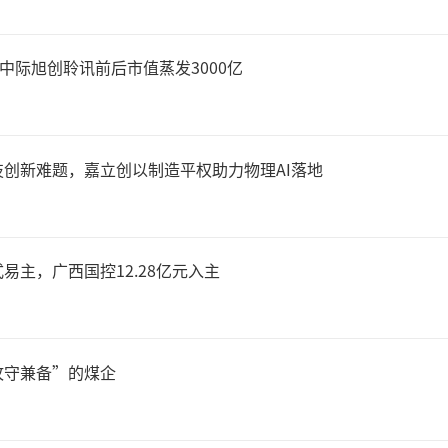
复问。
，中际旭创聆讯前后市值蒸发3000亿
达电影董事长兼总裁陈祉希曾在
创新难题，嘉立创以制造平权助力物理AI落地
谈到，电影市场的繁荣靠
有源源不断的好内容，市
易主，广西国控12.28亿元入主
025年的行业复苏印证了她的
攻守兼备”的煤企
场好片不断，开年就赶上了《