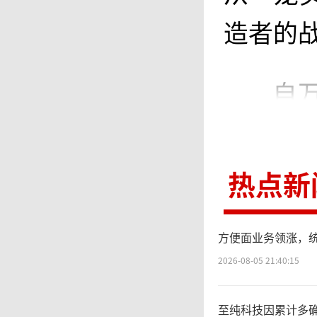
造者的
自
票房制
司，带
热点新
法。今
方便面业务领涨，
会，提出
2026-08-05 21:40:15
2指国
至纯科技因累计多确