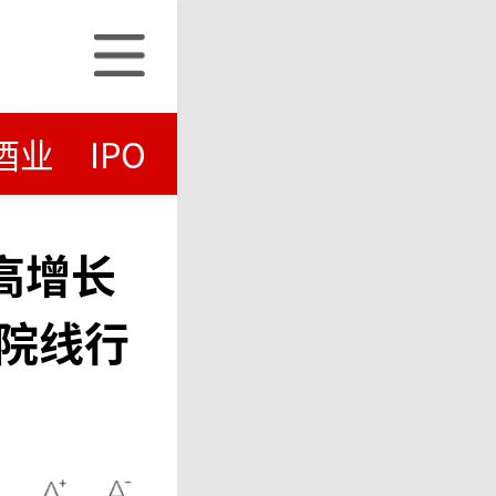
酒业
IPO
高增长
院线行