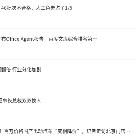
46批次不合格，人工色素占了1/5
象级作品；《唐探1900》取得
房，获得上半年票房榜亚军。
Office Agent报告，百度文库综合排名第一
更加热闹，截至8月26日，《
为27.84亿元，有望成为20
翻倍 行业分化加剧
动画电影《浪浪山小妖怪》票
长安的荔枝》票房达6.76
董事长总裁双双换人
破110亿。其中，万达电影
《南京照相馆》等作品的出品
送！百万价格国产电动汽车“变相降价”，记者走访北京门店…