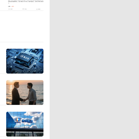
2024年
好内容支
场自然会
观点。今年
哪吒2》