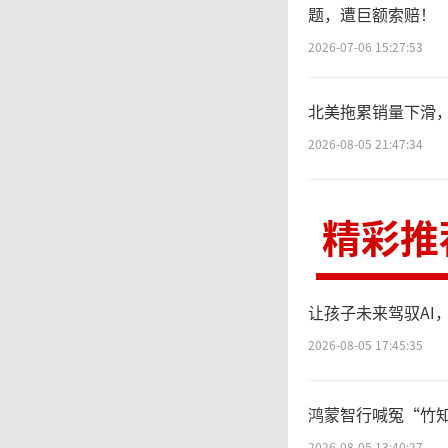
战略投
题，遭巨额索赔！
2026-07-06 15:27:53
诚
北美拖累销量下滑，
逻辑正
2026-08-05 21:47:34
商业模
精彩推
3
让孩子未来驾驭AI
何“强
2026-08-05 17:45:35
鸿蒙智行喊冤“竹知
“
2026-08-05 13:40:27