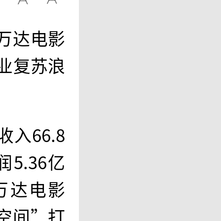
万达电影
行业复苏浪
入66.8
5.36亿
着万达电影
空间”打