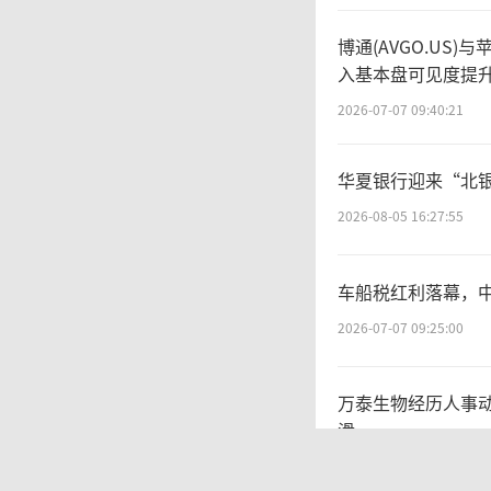
博通(AVGO.US
入基本盘可见度提
2026-07-07 09:40:21
华夏银行迎来“北
2026-08-05 16:27:55
图说：万达
车船税红利落幕，
票房前三中
2026-07-07 09:25:00
电影为《唐
万泰生物经历人事动
滑
上
2026-07-07 09:28:48