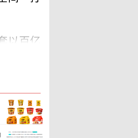
套以百亿
子入主公
振的新解
战略发布
娱乐空间，
视剧集、
问