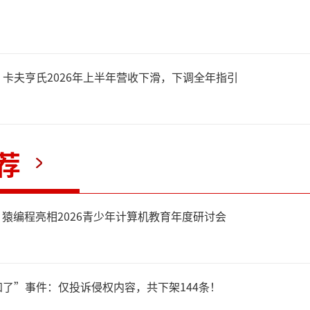
资、潮玩和游戏5大业务板块。
如此次发布会所展示的，院线
卡夫亨氏2026年上半年营收下滑，下调全年指引
在重构，高增长的背后是万达
型初步跑通的自然结果。
荐
73%高增长的背后：院线
，猿编程亮相2026青少年计算机教育年度研讨会
者恒强”
了”事件：仅投诉侵权内容，共下架144条！
电影市场真回暖了吗？”过去