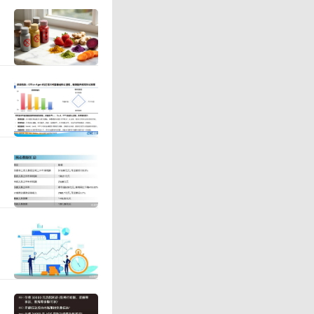
36.12
暑期档也
南京照相
25年暑期
房13.1
亿，暑期档
是《唐探1
方。