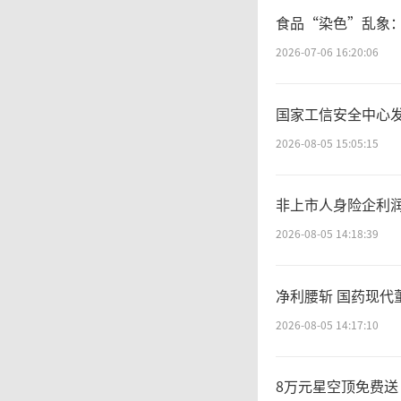
食品“染色”乱象：
这样的现
2026-07-06 16:20:06
亿元票
国家工信安全中心发布
比往年
2026-08-05 15:05:15
馆》票房
非上市人身险企利润
档冠军；
2026-08-05 14:18:39
1亿，《
净利腰斩 国药现代
整体票房
2026-08-05 14:17:10
900》
8万元星空顶免费