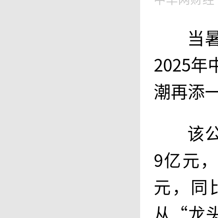
当
2025
潮再添
该
9亿元，
元，同比
从“龙