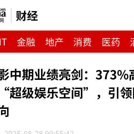
财经
MT
金融
地产
消费
医药
影中期业绩亮剑：373%
“超级娱乐空间”，引领
向
2025-08-28 09:55:42