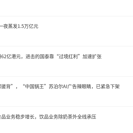
任命将于2026年1月1日起
行官盛睿安表示，“作为
，一夜蒸发1.5万亿元
略下一篇章的重要部分，我们
公司领导架构，加速推动转型
62亿港元，进击的国泰靠“过境红利”加速扩张
专注、更敏捷的方式持
搓背”，“中国锅王”苏泊尔AI广告辣眼睛，已紧急下架
责任编辑：zx0280）
食品业务稳步增长，饮品业务除奶茶外全线承压