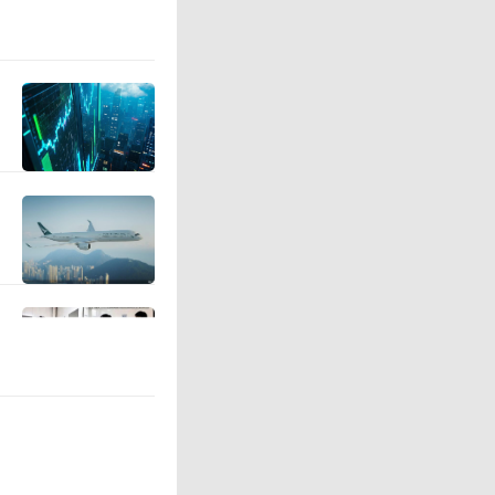
生效。达能
‘振新达
决定以更
，帮助我
续向前发