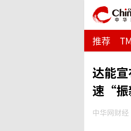
推荐
T
达能宣
速“振
中华网财经