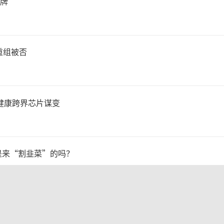
价牌
重组被否
健康跨界芯片谋变
是来“割韭菜”的吗？
：美国加税“抢铜”、中国立法保护