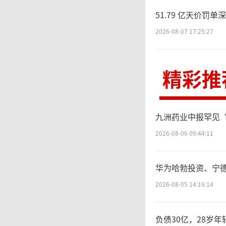
增长机
51.79 亿天价
2026-08-07 17:25:27
也将推
精彩推
此外
耳其、中东
九洲药业中报罕见
被任命
2026-08-06 09:44:11
业及合作
华为哈勃投资、宁
2026-08-05 14:16:14
hi 将
负债30亿，28岁