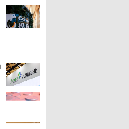
大市场，
长。
命为欧洲、土
xelles
闯
责合资企
 Sacc