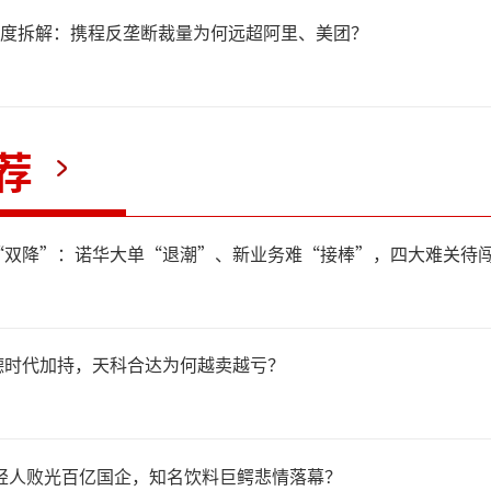
遇，而中国作为达能全球第二
罚单深度拆解：携程反垄断裁量为何远超阿里、美团？
动整个亚太地区业务的加速增
荐
，Pablo Perversi 被任
及非洲地区总裁；Henri Bru
“双降”：诺华大单“退潮”、新业务难“接棒”，四大难关待
为美洲地区总裁，同时继续负
伙伴事务；集团秘书长Laurent
德时代加持，天科合达为何越卖越亏？
接管可持续发展工作。
年轻人败光百亿国企，知名饮料巨鳄悲情落幕？