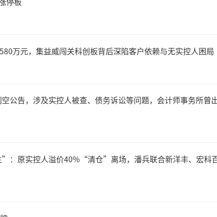
涨停板
2580万元，集益威闯关科创板背后深陷客户依赖与无实控人困局
利空公告，涉及实控人被查、债务诉讼等问题，会计师事务所曾
主”：原实控人溢价40%“清仓”离场，潘兵联合新洋丰、宏科