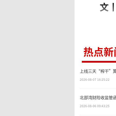
文
日
来将按
热点新
非洲地
上线三天“榨干”算力
现
2026-08-07 16:25:22
将领导
北部湾财险收监管
组织架
2026-08-06 09:43:25