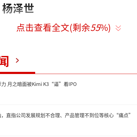
丨杨泽世
点击查看全文(剩余
55
%)
前，达能宣布领导架构的最新
三大区域运营：欧洲、土耳其
闻
区，亚太地区和美洲地区。
 月之暗面被Kimi K3“逼”着IPO
任达能中国、北亚及大洋洲总
亚太地区的业务。达能方面指
函，直指公司发展规划不合理、产品管理不到位等核心“痛点”
构的调整将为达能中国的业务