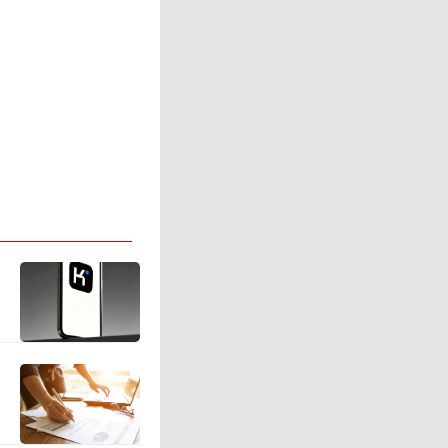
调整，未
、中东及
裁谢伟博
出，这一
带来更多