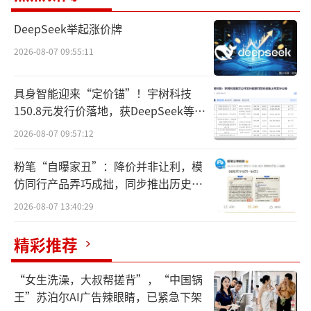
DeepSeek举起涨价牌
2026-08-07 09:55:11
快手公告截图
具身智能迎来“定价锚”！宇树科技
这份38页的公告，堪称“全裸测算”。
150.8元发行价落地，获DeepSeek等豪
华战配加持
2026-08-07 09:57:12
公告中提到，假设重组已经完成，根据北
京可灵截至2025年12月31日的未经审计财务资
粉笔“自曝家丑”：降价并非让利，模
料，其负债总额约为人民币253百万元（即2.53
仿同行产品弄巧成拙，同步推出历史学
员退费方案
亿元），资产净值约为负人民币9百万元。
2026-08-07 13:40:29
4月，OpenAI停止Sora网页端和App服务
精彩推荐
后，视频生成产品的成本和商业可持续性引发
“女生洗澡，大叔帮搓背”，“中国锅
讨论，而这次更为实感。
王”苏泊尔AI广告辣眼睛，已紧急下架