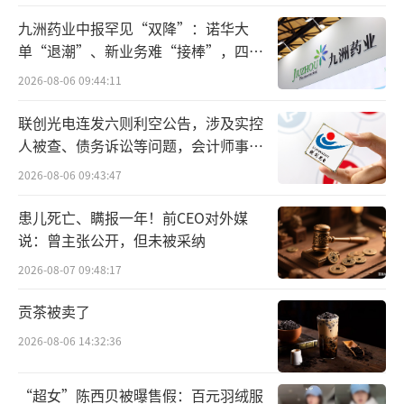
九洲药业中报罕见“双降”：诺华大
单“退潮”、新业务难“接棒”，四大
难关待闯
2026-08-06 09:44:11
联创光电连发六则利空公告，涉及实控
人被查、债务诉讼等问题，会计师事务
所曾出具“保留意见”
2026-08-06 09:43:47
患儿死亡、瞒报一年！前CEO对外媒
说：曾主张公开，但未被采纳
2026-08-07 09:48:17
贡茶被卖了
2026-08-06 14:32:36
“超女”陈西贝被曝售假：百元羽绒服