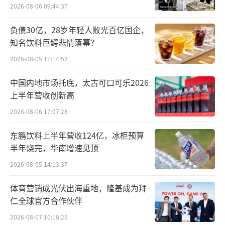
同时，公告中长达5年、年化8%单利的IPO
2026-08-06 09:44:37
回购“对赌”的描述，也侧面透露了投资人不
负债30亿，28岁年轻人败光百亿国企，
再纯粹“为梦想窒息”。
知名饮料巨鳄悲情落幕？
2026-08-05 17:14:52
公告里更令人思绪复杂的，是一张不太符
合中国互联网传统的股东名单。
中国内地市场托底，太古可口可乐2026
上半年营收创新高
腾讯通过上海启善投资和Parallel Mars两
2026-08-06 17:07:28
个主体，合计认购约13.63亿元；阿里云认购约
13.63亿元；百度认购约3.41亿元。三家公司在
东鹏饮料上半年营收124亿，冰柜预算
半年烧完，华南增速见顶
云、模型、内容和流量上互为竞争对手，却同
2026-08-05 14:13:37
时成为一家视频模型公司的小股东。除此之
外，名单里还有上海国方、CPE源峰、中信系
体育营销成光伏出海重地，隆基成为拜
基金、北京国资、中东资本，以及华策影视等
仁全球官方合作伙伴
产业投资者。
2026-08-07 10:18:25