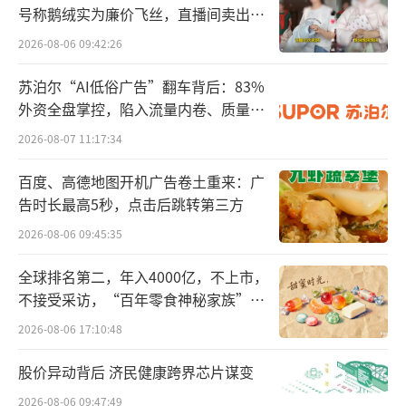
快手公告截图
号称鹅绒实为廉价飞丝，直播间卖出超
百万元
2026-08-06 09:42:26
十多年前，BAT的钱往往意味着阵营和关
系。腾讯投资滴滴，阿里支持快的；腾讯领投
苏泊尔“AI低俗广告”翻车背后：83%
摩拜，阿里领投ofo。创业公司得到的不只是现
外资全盘掌控，陷入流量内卷、质量频
发的负循环
金，还有支付、流量、地图和超级应用，也因
2026-08-07 11:17:34
此需要选择站在哪一边。
百度、高德地图开机广告卷土重来：广
告时长最高5秒，点击后跳转第三方
三家同时上桌，意味着可灵没有选择腾
2026-08-06 09:45:35
讯、阿里或百度中的任何一边。
全球排名第二，年入4000亿，不上市，
30亿美元，可灵AI要独立
不接受采访，“百年零食神秘家族”浮
出水面？
2024年6月6日，可灵开始接受用户申请。
2026-08-06 17:10:48
4天后，快手首次通过官方渠道介绍这款自研视
股价异动背后 济民健康跨界芯片谋变
频生成模型：它可以根据文字生成最长两分
2026-08-06 09:47:49