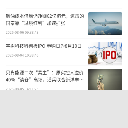
钟、1080p、30帧的视频，并尝试模拟真实世
界的运动规律。
航油成本倍增仍净赚62亿港元，进击的
国泰靠“过境红利”加速扩张
这个项目一开始就带着浓重的快手印记。
2026-08-06 09:38:43
快手长期处理海量短视频，积累了视频压
宇树科技科创板IPO 申购日为8月10日
缩、内容理解、推荐和创作者工具等工程经
2026-08-04 10:38:46
验。可灵不是在车库里寻找第一个用户的创业
公司，它出生时已经站在一个成熟内容平台的
贝肯能源二次“易主”：原实控人溢价
技术和场景上。
40%“清仓”离场，潘兵联合新洋丰、
宏科百世拟入主
2026-08-05 14:11:25
2024年7月24日，可灵在国内推出每月66
元、266元和666元的三档会员计划；次日，又
统一中控上半年：食品业务稳步增长，
饮品业务除奶茶外全线承压
向全球用户开放网页端测试。此时距离首次开
2026-08-06 09:56:12
放申请不到两个月。快手第一次将它从一项模