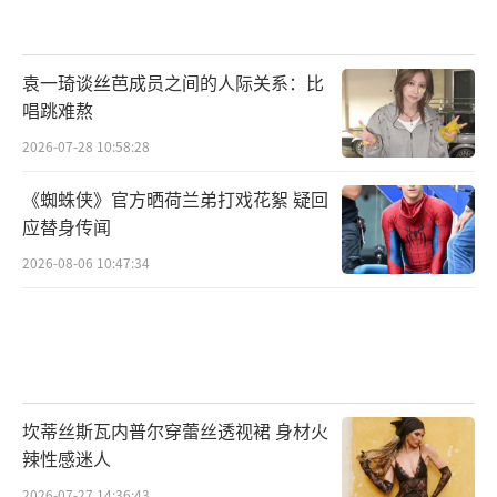
袁一琦谈丝芭成员之间的人际关系：比
唱跳难熬
2026-07-28 10:58:28
《蜘蛛侠》官方晒荷兰弟打戏花絮 疑回
应替身传闻
2026-08-06 10:47:34
坎蒂丝斯瓦内普尔穿蕾丝透视裙 身材火
辣性感迷人
2026-07-27 14:36:43