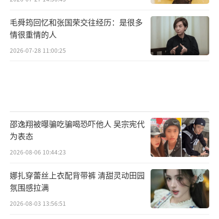
毛舜筠回忆和张国荣交往经历：是很多
情很重情的人
2026-07-28 11:00:25
邵逸翔被曝骗吃骗喝恐吓他人 吴宗宪代
为表态
2026-08-06 10:44:23
娜扎穿蕾丝上衣配背带裤 清甜灵动田园
氛围感拉满
2026-08-03 13:56:51