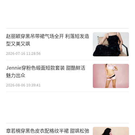
赵丽颖穿黑吊带裙气场全开 利落短发造
型又美又飒
2026-07-16 11:28:56
Jennie穿粉色缎面短款套装 甜酷鲜活
魅力出众
2026-08-06 10:39:41
章若楠穿黑色皮衣配格纹半裙 甜飒松弛