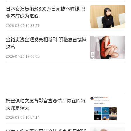
日本女演员捐款300万日元被骂脏钱 职
业不应成为障碍
2026-08-06 14:33:57
金裕贞浅金短发亮相新刊 明艳复古慵懒
魅惑
2026-07-20 17:06:05
姆巴佩晒女友背影官宣恋情：你在的每
天都是晴天
2026-08-06 10:54:14
白鹿工作室再次否认恋情谣言 称已起诉