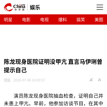
娱乐
明星
电影
电视
爆料
搞笑
美图
陈龙现身医院证明没甲亢 直言马伊琍曾
提示自己
搜狐
2026-07-06 16:00:57
演员陈龙现身医院抽血检查，证明自己并
未患上甲亢。早前，他参加访谈节目，在其中