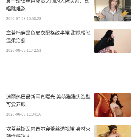
袁一琦谈丝芭成员之间的人际关系：比
唱跳难熬
2026-07-28 10:58:28
章若楠穿黑色皮衣配格纹半裙 甜飒松弛
温柔治愈
2026-08-05 11:42:53
迪丽热巴最新写真曝光 美萌猫猫头造型
可爱养眼
2026-08-05 11:34:16
坎蒂丝斯瓦内普尔穿蕾丝透视裙 身材火
辣性感迷人