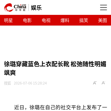
娱乐
明星
电影
电视
爆料
搞笑
美图
徐璐穿藏蓝色上衣配长靴 松弛随性明媚
飒爽
搜狐
2026-07-06 15:28:24
近日，徐璐在自己的社交平台上发布了一