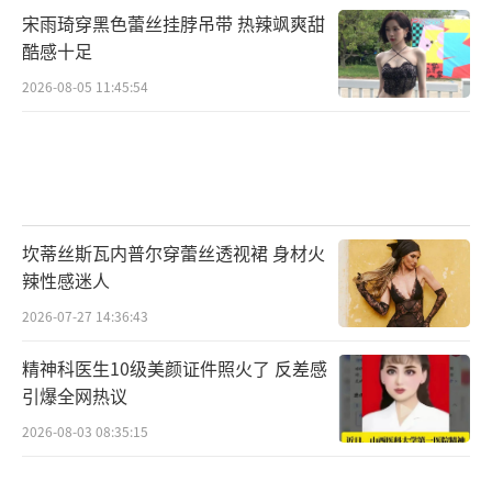
宋雨琦穿黑色蕾丝挂脖吊带 热辣飒爽甜
酷感十足
2026-08-05 11:45:54
坎蒂丝斯瓦内普尔穿蕾丝透视裙 身材火
辣性感迷人
2026-07-27 14:36:43
精神科医生10级美颜证件照火了 反差感
引爆全网热议
2026-08-03 08:35:15