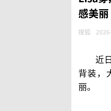
感美丽
搜狐
2026
近
背装，
丽。