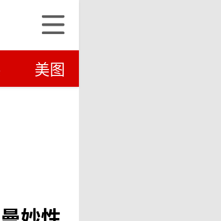
笑
美图
材曼妙性