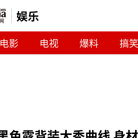
娱乐
电影
电视
爆料
搞
a穿黑色露背装大秀曲线 身