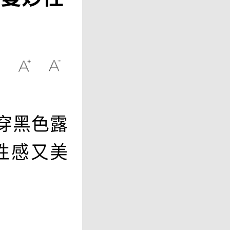
身穿黑色露
性感又美