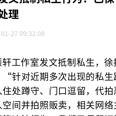
处理
-01-27 09:32:08
振轩工作室发文抵制私生，徐
：“针对近期多次出现的私生
人住处蹲守、门口逗留，代拍
人空间并拍照贩卖，相关网络