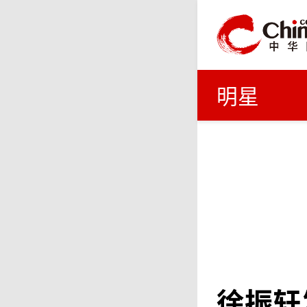
明星
徐振轩