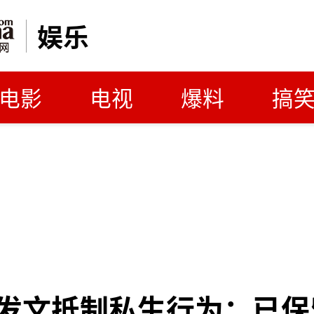
娱乐
电影
电视
爆料
搞
发文抵制私生行为：已保