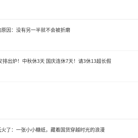
的原因：没有另一半就不会被折磨
安排出炉！中秋休3天 国庆连休7天！请3休13超长假
纸火了：一张小小糖纸，藏着国货穿越时光的浪漫