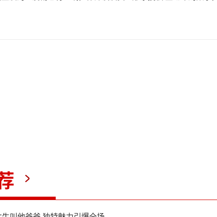
荐
生叫他爸爸 独特魅力引爆全场