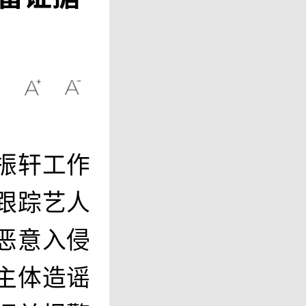
振轩工作
跟踪艺人
恶意入侵
主体造谣