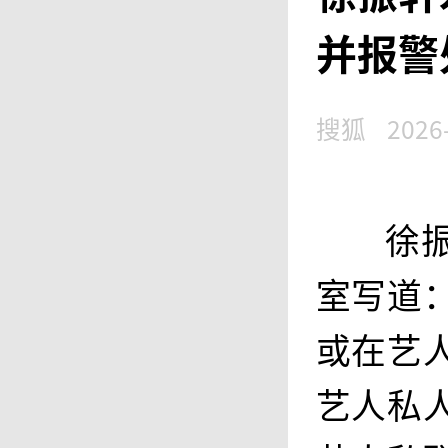
并报警
搜狐
2026
徐
室写道
或在艺
艺人私