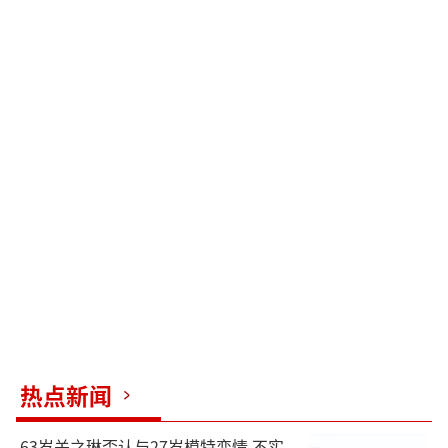
热点新闻
63岁关之琳否认与27岁模特恋情 不实