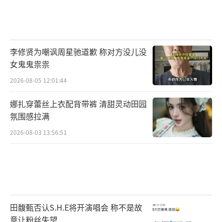
李修贤为嘲讽周星驰道歉 称对方没儿没
女鬼鬼祟祟
2026-08-05 12:01:44
娜扎穿蕾丝上衣配背带裤 清甜灵动田园
氛围感拉满
2026-08-03 13:56:51
田馥甄否认S.H.E将开演唱会 称不是故
意让粉丝失望