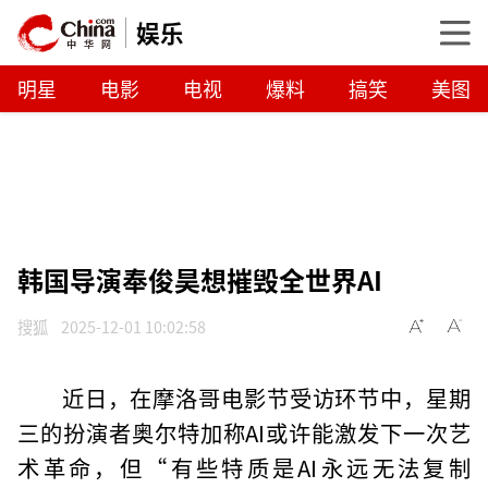
娱乐
明星
电影
电视
爆料
搞笑
美图
韩国导演奉俊昊想摧毁全世界AI
搜狐
2025-12-01 10:02:58
近日，在摩洛哥电影节受访环节中，星期
三的扮演者奥尔特加称AI或许能激发下一次艺
术革命，但“有些特质是AI永远无法复制