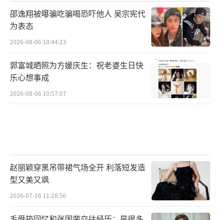
邵逸翔被曝骗吃骗喝恐吓他人 吴宗宪代
为表态
2026-08-06 10:44:23
郭富城晒照为方媛庆生：祝老婆生日快
乐心想事成
2026-08-06 10:57:07
赵丽颖穿黑吊带裙气场全开 利落短发造
型又美又飒
2026-07-16 11:28:56
毛舜筠回忆和张国荣交往经历：是很多