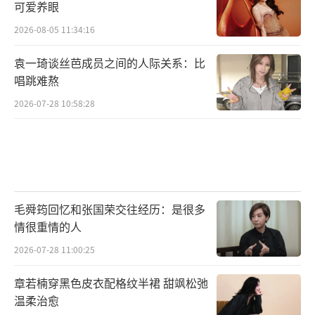
可爱养眼
2026-08-05 11:34:16
袁一琦谈丝芭成员之间的人际关系：比
唱跳难熬
2026-07-28 10:58:28
毛舜筠回忆和张国荣交往经历：是很多
情很重情的人
2026-07-28 11:00:25
章若楠穿黑色皮衣配格纹半裙 甜飒松弛
温柔治愈