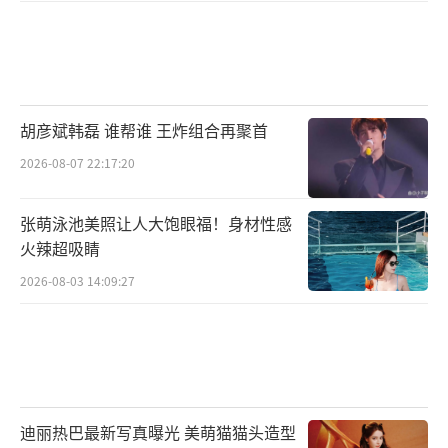
胡彦斌韩磊 谁帮谁 王炸组合再聚首
2026-08-07 22:17:20
张萌泳池美照让人大饱眼福！身材性感
火辣超吸睛
2026-08-03 14:09:27
迪丽热巴最新写真曝光 美萌猫猫头造型