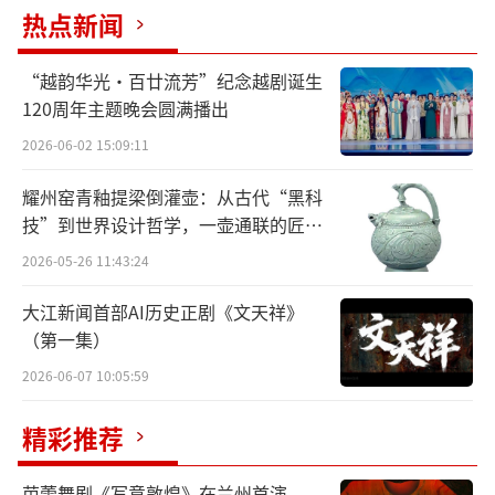
Ambassador of Moldova to China Dumitru B
热点新闻
raghis｜New Year greetings
“越韵华光·百廿流芳”纪念越剧诞生
摩尔多瓦共和国驻华大使杜米特鲁·贝拉基什
120周年主题晚会圆满播出
｜新年贺词
2026-06-02 15:09:11
耀州窑青釉提梁倒灌壶：从古代“黑科
技”到世界设计哲学，一壶通联的匠心
I'm Ambassador of Moldova to China Dumit
宇宙
2026-05-26 11:43:24
ru Braghis,
大江新闻首部AI历史正剧《文天祥》
我是摩尔多瓦共和国驻华大使杜米特鲁·贝拉
（第一集）
基什，
2026-06-07 10:05:59
and please to inform you that we have mor
精彩推荐
e than 30 years of diplomatic relations,
芭蕾舞剧《写意敦煌》在兰州首演