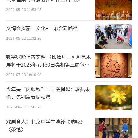
我们已经建立外交关系三十多年了，
2026-05-26 11:53:45
and all this years we are marked by excelle
文博会探索“文化+”融合新路径
nt relations by developing trade.
2026-05-22 11:32:39
这些年来，我们通过发展贸易以良好的关系为
数字赋能上古文明 《印象红山》AI艺术
标志。
展将于2026年7月30日亮相第三届包头
艺博会
By signing more than 60 agreements, bilate
2026-07-23 10:10:08
ral agreements which allow us to say that
今年是“闭眼秋”！中医提醒：暑热未
消，先别急着贴秋膘
已经签署60多项双边协议，这让我们可以说
2026-08-07 11:41:28
the relationship between a big country like
戏剧育人：北京中学生演绎《呐喊》
China and a small country like Moldova
《茶馆》