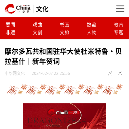
文化
要闻
戏曲
书画
数藏
教育
非遗
文创
文旅
人物
专题
摩尔多瓦共和国驻华大使杜米特鲁·贝
拉基什｜新年贺词
中华网文化
2024-02-07 22:25:56