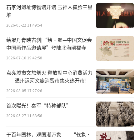
石家河遗址博物馆开馆 玉神人撞脸三星
但与此同时，我们在许多领域找到了共同点并
堆
在我们的发展中相互支持。
2026-05-22 11:49:54
Before Chinese Dragon New Year,
绘聚丹青映古刹|“绘·聚—中国文促会
中国画作品邀请展”登陆北海阐福寺
在新春中国龙年来临之际，
2026-07-10 19:42:58
I would like to wish you all the best health
点亮城市文旅烟火 释放副中心消费活力
——通州运河文旅消费市集火热开市！
prosperity,
2026-08-05 17:27:26
我祝愿你们身体健康，万事如意，
首次曝光！秦军“特种部队”
and I hope the next year will be much bette
2026-05-27 11:33:56
r than previous years,
于百年园林，观国潮万象—— “乾象·
明年会比往年好很多，