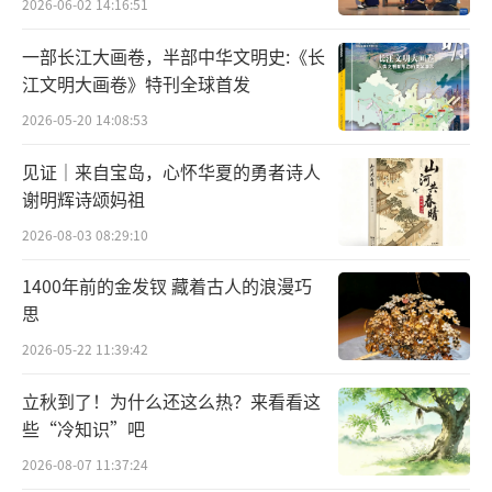
像中国这样的大国与摩尔多瓦这样的小国之间
2026-06-02 14:16:51
的关系
一部长江大画卷，半部中华文明史:《长
江文明大画卷》特刊全球首发
could be an example of good relationship o
2026-05-20 14:08:53
f countries,
见证｜来自宝岛，心怀华夏的勇者诗人
可以成为良好关系的一个例子，
谢明辉诗颂妈祖
from different regions, with different statu
2026-08-03 08:29:10
s, different size,
1400年前的金发钗 藏着古人的浪漫巧
思
在不同地区、不同地位、不同大小的国家之
2026-05-22 11:39:42
间，
立秋到了！为什么还这么热？来看看这
but at the same time, we found common gr
些“冷知识”吧
ound in many areas and best supporting ea
2026-08-07 11:37:24
ch other in our development.