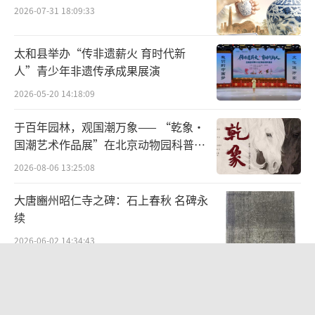
2026-07-31 18:09:33
断壁经过多年的风吹雨淋,致使外表的墙壁形成
伤痕累累的粗糙感,使人从内心深处产生一种历
太和县举办“传非遗薪火 育时代新
史的沧桑感。如何把这种直观的感受通过油画
人”青少年非遗传承成果展演
的表现形式恰到好处的表现出来,仅凭传统的油
2026-05-20 14:18:09
画语言去表现这种沧桑的质感是很难达到其效
于百年园林，观国潮万象—— “乾象·
果的,所以我在技法方面尝试着在画之前,对画布
国潮艺术作品展”在北京动物园科普馆
的底子进行肌理上的加工制作,具体方法是:先采
机动展厅开展
2026-08-06 13:25:08
用乳胶加明沙(石英沙或沙漠中的沙子),加丙烯
颜料和适量的水,用板刷搅拌成稀糊糊状,然后用
大唐豳州昭仁寺之碑：石上春秋 名碑永
续
板刷在画布上涂上两遍,干透后。在此基础上采
用油画刮刀与油画笔去表现石窟、寺庙、老城
2026-06-02 14:34:43
墙、老房子的墙面,就会轻松自如、生动自然地
“策马弯弓励行致远”2026全国骑射巡
画出那种历史的粗糙沧桑质感效果。
回赛·太仆寺旗站盛大启幕
2026-07-27 09:51:45