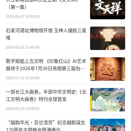
疆”全区美术、书法、摄影优秀作品展。
（第一集）
2018年油画作品《王者风范》入选第十五
2026-06-07 10:05:59
届草原文化节“纪念改革开放四十周年内蒙古
石家河遗址博物馆开馆 玉神人撞脸三星
自治区美术作品展”;
堆
2026-05-22 11:49:54
2022年油画作品《黄河边上的烽火台》入
选中华文化符号和中华民族形象大河奔流.内蒙
数字赋能上古文明 《印象红山》AI艺术
古油画《黄河主题美术作品展》。
展将于2026年7月30日亮相第三届包头
艺博会
2026-07-23 10:10:08
一部长江大画卷，半部中华文明史:《长
江文明大画卷》特刊全球首发
2026-05-20 14:08:53
“越韵华光·百廿流芳”纪念越剧诞生
120周年主题晚会圆满播出