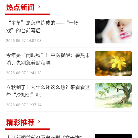
热点新闻
把美术创作写到民族复兴的历史上
“主角”是怎样炼成的——“一场
戏”的台前幕后
张德育
2026-06-02 14:07:08
为中国美术培根铸魂
今年是“闭眼秋”！中医提醒：暑热未
消，先别急着贴秋膘
张德育,1960年生于内蒙古包头市。1987毕
2026-08-07 11:41:28
业于内蒙古师范大学美术学院,2015年结业于清
华大学美术学院“当代艺术创作名家导师高级
立秋到了！为什么还这么热？来看看这
油画研修班”。现为内蒙古美术家协会理事、
些“冷知识”吧
乌海市美术家协会名誉主席。
2026-08-07 11:37:24
2017年油画作品《残雪》入选庆祝内蒙古
精彩推荐
自治区成立七十周年首届“醉美草原,靓丽北
大江新闻首部AI历史正剧《文天祥》