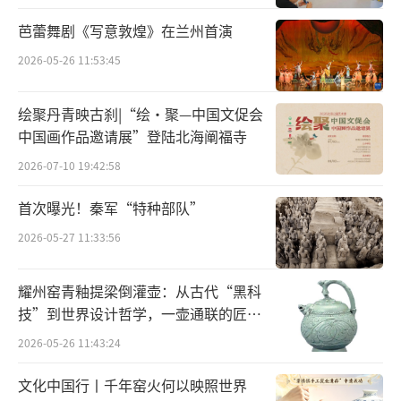
芭蕾舞剧《写意敦煌》在兰州首演
2026-05-26 11:53:45
绘聚丹青映古刹|“绘·聚—中国文促会
中国画作品邀请展”登陆北海阐福寺
2026-07-10 19:42:58
北京创荣时代艺术中心
周文:您在绘画中注
首次曝光！秦军“特种部队”
重表现残墙断壁的“沧桑”感,能否分享一下您
2026-05-27 11:33:56
是如何通过色彩和质感来传达这种感觉的?是否
耀州窑青釉提梁倒灌壶：从古代“黑科
有特定的技法或者创作方法?
技”到世界设计哲学，一壶通联的匠心
宇宙
张德育
:我在深入生活采风时,在祖国西部许
2026-05-26 11:43:24
多的地方,都会看到人文景观的历史遗迹,如土长
文化中国行丨千年窑火何以映照世界
城、古寺庙、石窟和农村的老房子。那些残墙