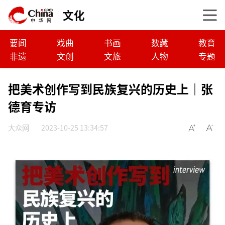
文化
要闻
戏曲
书画
数藏
教育
非遗
文创
文旅
人物
专题
把美术创作写到民族复兴的历史上｜张
德育专访
大众网
2023-10-25 13:34:57