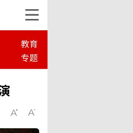
教育
专题
演