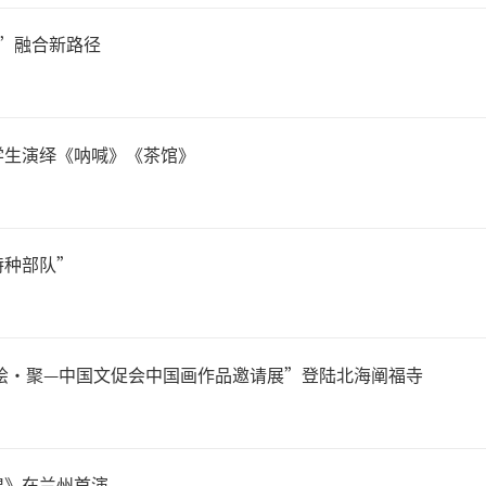
”融合新路径
学生演绎《呐喊》《茶馆》
特种部队”
“绘·聚—中国文促会中国画作品邀请展”登陆北海阐福寺
煌》在兰州首演