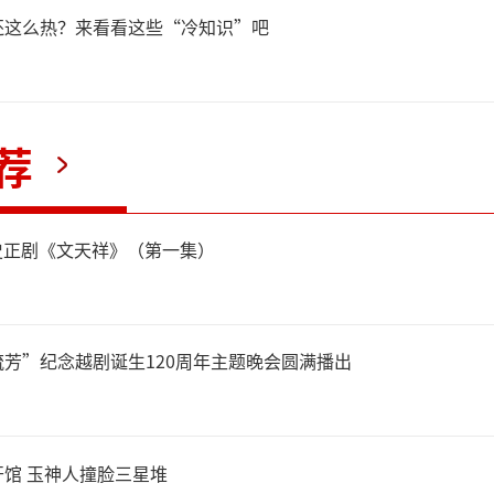
还这么热？来看看这些“冷知识”吧
荐
史正剧《文天祥》（第一集）
芳”纪念越剧诞生120周年主题晚会圆满播出
馆 玉神人撞脸三星堆