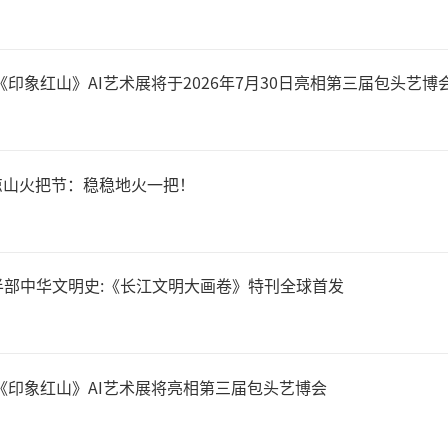
《印象红山》AI艺术展将于2026年7月30日亮相第三届包头艺博
相凉山火把节：稳稳地火一把！
半部中华文明史:《长江文明大画卷》特刊全球首发
《印象红山》AI艺术展将亮相第三届包头艺博会