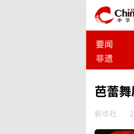
要闻
非遗
芭蕾舞
新华社
2