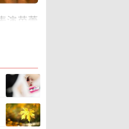
表演芭蕾
的原创芭
演。该剧
姿演绎丝
现代艺术