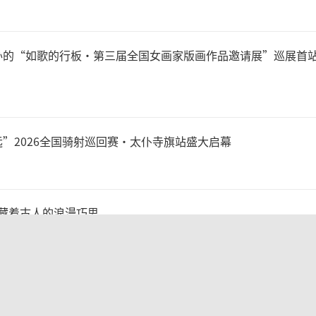
办的“如歌的行板·第三届全国女画家版画作品邀请展”巡展首
”2026全国骑射巡回赛·太仆寺旗站盛大启幕
 藏着古人的浪漫巧思
：石上春秋 名碑永续