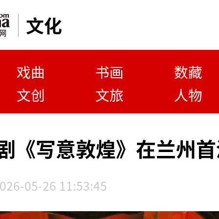
文化
戏曲
书画
数藏
文创
文旅
人物
剧《写意敦煌》在兰州首
026-05-26 11:53:45