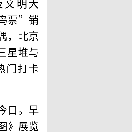
及文明大
鸟票”销
偶，北京
三星堆与
热门打卡
今日。早
河图》展览