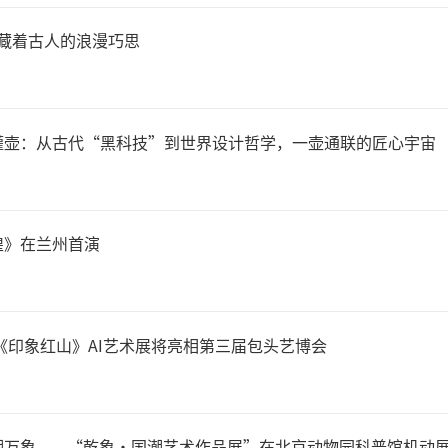
传播交流等功能也应不断强化
 藏着古人的浪漫巧思
物得到展览展示，让更多典藏
社会公众中普及和传播。
灌壶：从古代“黑科技”到世界设计哲学，一壶通联的匠心宇宙
多博物馆都拥有丰富的馆藏文
煌》在兰州首演
物都得不到充分展览展示。此
：古埃及文明大展”共展出文
《印象红山》AI艺术展将亮相第三届包头艺博会
至于有网友调侃“把埃及国家
。但实际上，来华展出的只是
”在北京动物园科普馆机动展