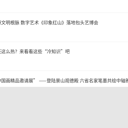
状，需要文博领域突破瓶颈
如，“开门办馆”理念有待
源文明根脉 数字艺术《印象红山》落地包头艺博会
化，文物管理运营、异馆异地
机制亟待改革创新，策展运营
还这么热？来看看这些“冷知识”吧
播推广方面的人才培养力度有
手段应该得到更广泛运用等。
国画精品邀请展” ——登陆景山观德殿 六省名家笔墨共绘中轴
然，为促进馆藏资源和民众观
遗薪火 育时代新人”青少年非遗传承成果展演
，让更多文物走向民众，文博