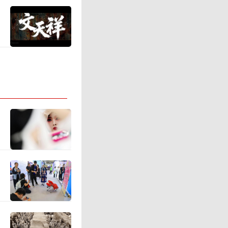
民群众对
一票难求
，已经难
增长的需
步扩大优
域应该高
变一些传