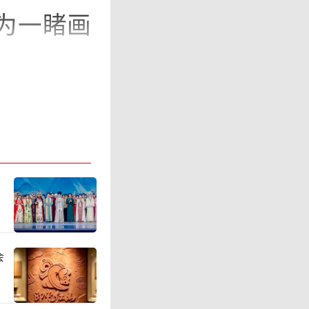
为一睹画
物展》先后
间也高达
外，每逢
票难求也
会
喜的是，