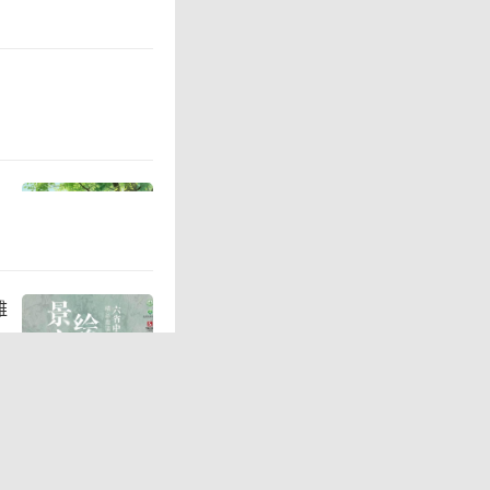
、补齐短
进一步普
展出方面
、公共教
待加大，
雅
展需求有
界进行了