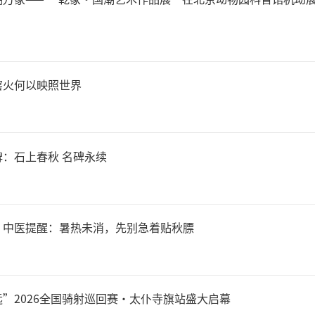
分。国内也有类似的情况。故
80多万件藏品，故宫博物院前
窑火何以映照世界
露，实际展出的藏品仅占全部
：“不是没有家底，也不是不
：石上春秋 名碑永续
有足够的空间和条件来展示宝
！中医提醒：暑热未消，先别急着贴秋膘
量珍贵文物缺少展览展示的
多游客、观众求一票而不可得
”2026全国骑射巡回赛·太仆寺旗站盛大启幕