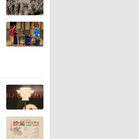
多文化功
、公共教
，博物馆
在某种程
公共教育
着“开门
会发展中
览、公共