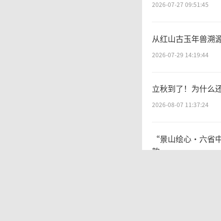
这种现
2026-07-27 09:51:45
板。比
从红山古玉年兽溯
及、深
2026-07-29 14:19:44
的体制
立秋到了！为什么
育、传
2026-08-07 11:37:24
新技术
“景山绘心・六省中
韵
2026-07-10 19:28:34
当
太和县举办“传非
效衔接
2026-05-20 14:18:09