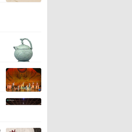
，让更多
研究成果
物，但大
次“金字
物788
博物馆搬
全部馆藏