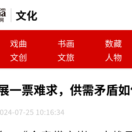
文化
戏曲
书画
数藏
文创
文旅
人物
展一票难求，供需矛盾如
024-07-25 10:16:34