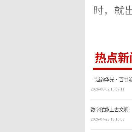
时，就
卷的盛况
在北京
热点新
三四个
节假日
“越韵华光·百廿流
早已成
2026-06-02 15:09:11
数字赋能上古文明 
这
2026-07-23 10:10:08