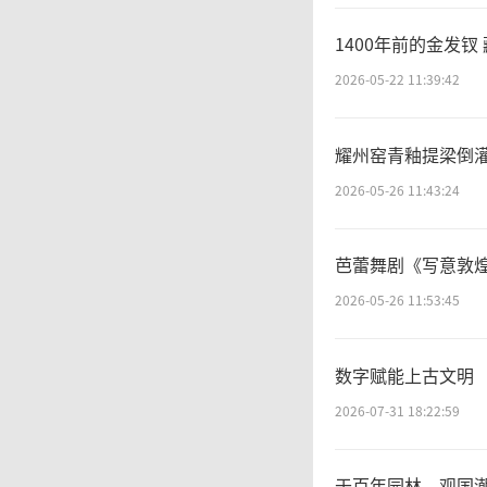
教育、
1400年前的金发钗
馆藏文
2026-05-22 11:39:42
得以在
耀州窑青釉提梁倒
2026-05-26 11:43:24
很
芭蕾舞剧《写意敦
部分文
2026-05-26 11:53:45
塔之巅
数字赋能上古文明 
件，以
2026-07-31 18:22:59
空了”
于百年园林，观国潮万象—— “乾象·国潮艺术作品展