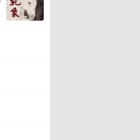
宫博物院
院长单霁
藏品的不
展示，是
贝。”
舞台和机
，要改变