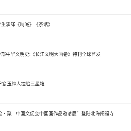
想观念。文博场馆承担着众
括保护（典藏）、研究、展览
学生演绎《呐喊》《茶馆》
播交流等。一些传统观念认为
该注重保护（典藏）和研究，
半部中华文明史:《长江文明大画卷》特刊全球首发
致了博物馆对于文物的展览、
馆 玉神人撞脸三星堆
交流重视程度不够。然而，随
理念不断普及深入，文化在社
“绘·聚—中国文促会中国画作品邀请展”登陆北海阐福寺
和作用日益突出，博物馆的展