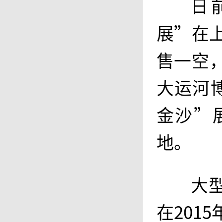
日
展”在
售一空
大运河
金沙”
地。
大
在201