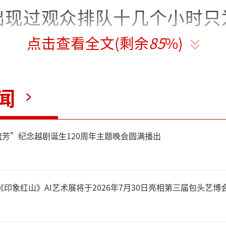
出现过观众排队十几个小时只
点击查看全文(剩余
85
%)
。2018年《大英博物馆百
、上海开展，两地最长排队时
闻
小时。除了这些大展、特展之
，各知名博物馆预约爆满、一
芳”纪念越剧诞生120周年主题晚会圆满播出
为常态。
《印象红山》AI艺术展将于2026年7月30日亮相第三届包头艺博
些现象的出现令人有喜有忧。