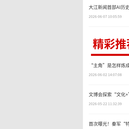
文博展
大江新闻首部AI历
精神文
2026-06-07 10:05:59
的现状
精彩推
以满足
求。因
“主角”是怎样炼
2026-06-02 14:07:08
质文博
度重视
文博会探索“文化+
2026-05-22 11:32:39
要
首次曝光！秦军“