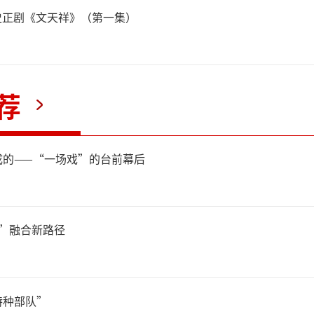
览人气爆棚的背后，折射出人
史正剧《文天祥》（第一集）
化生活充满了热情。忧的是，
，意味着优质文博展览的供给
荐
人民群众在精神文化方面不断
此，如何突破瓶颈制约，进一
成的——“一场戏”的台前幕后
展览的供给，日益成为文博领
、努力求解的课题。
”融合新路径
扩大文博展览的供给，就应转
特种部队”