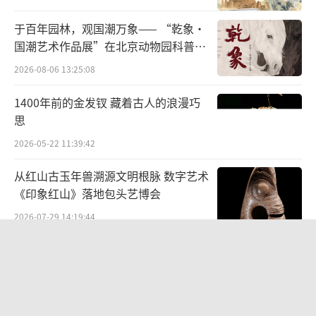
的“守护者”，更当文化创新的“探路人”。
于百年园林，观国潮万象—— “乾象·
该实践团后续还将开展黄梅戏进校园、戏曲元
国潮艺术作品展”在北京动物园科普馆
素文创设计等活动，以实际行动践行非遗保护
机动展厅开展
2026-08-06 13:25:08
的青年责任。（文/杨墨颜、李雪、周彦行图/
1400年前的金发钗 藏着古人的浪漫巧
杨墨颜）
（责任编辑：0948）
思
2026-05-22 11:39:42
从红山古玉年兽溯源文明根脉 数字艺术
《印象红山》落地包头艺博会
2026-07-29 14:19:44
“景山绘心・六省中国画精品邀请展”
——登陆景山观德殿 六省名家笔墨共绘
中轴雅韵
2026-07-10 19:28:34