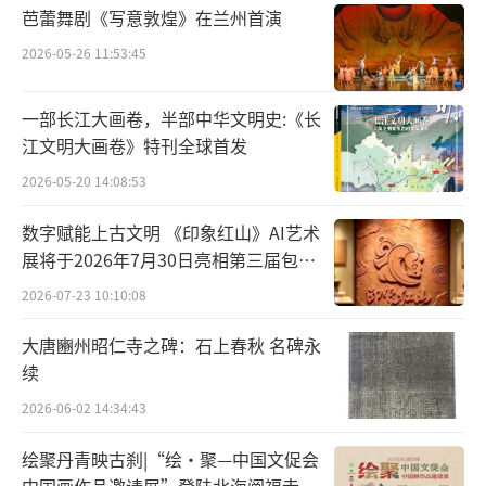
芭蕾舞剧《写意敦煌》在兰州首演
致敬大师探匠心：严凤英纪念馆里的艺术
2026-05-26 11:53:45
坚守。
8日上午，实践团瞻仰了严凤英纪念馆。
严凤英艺术生平展，再现了“黄梅戏皇后”对
一部长江大画卷，半部中华文明史:《长
艺术的极致追求。午后，倒扒狮历史文化街区
江文明大画卷》特刊全球首发
的市井戏韵更让调研鲜活起来——百年茶社里老
2026-05-20 14:08:53
者即兴演唱的《夫妻观灯》，青石板路上飘荡
数字赋能上古文明 《印象红山》AI艺术
的经典唱段，无不展现黄梅戏与城市生活的血
展将于2026年7月30日亮相第三届包头
脉交融。
艺博会
2026-07-23 10:10:08
青年担当话传承：让古老艺术焕发新生
大唐豳州昭仁寺之碑：石上春秋 名碑永
机。
“三天的调研让我们读懂，黄梅戏不仅是
续
舞台艺术，更是皖江人的生活哲学。”队长杨
2026-06-02 14:34:43
墨颜同学感慨。作为新时代大学生，传承非遗
绘聚丹青映古刹|“绘·聚—中国文促会
不仅要守护传统技艺的“形”，更要传承其中