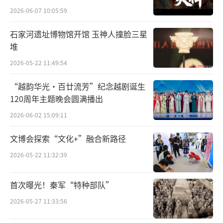
历，阐释戏曲教学如何平衡传统韵味与现代审
2026-06-07 10:05:59
美。队员们随后观摩学生排练，在服装间触摸
石家河遗址博物馆开馆 玉神人撞脸三星
刺绣戏服的精细针脚，于化妆台前了解“一妆
堆
一容皆故事”的舞台语言。
2026-05-22 11:49:54
“越韵华光·百廿流芳”纪念越剧诞生
120周年主题晚会圆满播出
2026-06-02 15:09:11
文博会探索“文化+”融合新路径
2026-05-22 11:32:39
首次曝光！秦军“特种部队”
2026-05-27 11:33:56