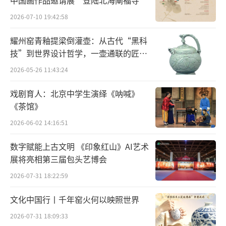
中国画作品邀请展”登陆北海阐福寺
蕴含的文化精神的“魂”，在创新中让古老艺
2026-07-10 19:42:58
术焕发新的生机。
耀州窑青釉提梁倒灌壶：从古代“黑科
技”到世界设计哲学，一壶通联的匠心
宇宙
2026-05-26 11:43:24
戏剧育人：北京中学生演绎《呐喊》
《茶馆》
2026-06-02 14:16:51
数字赋能上古文明 《印象红山》AI艺术
展将亮相第三届包头艺博会
2026-07-31 18:22:59
文化中国行丨千年窑火何以映照世界
2026-07-31 18:09:33
此次实践旨在引导青年学子既做非遗技艺