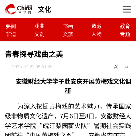
文化
要闻
戏曲
书画
数藏
教育
非遗
文创
文旅
人物
专题
青春探寻戏曲之美
2025-07-22 09:51:45
——
安徽财经大学学子赴安庆开展黄梅戏文化调
研
为深入挖掘黄梅戏的艺术魅力，传承国家
级非物质文化遗产，7月6日至8日，安徽财经大
学艺术学院“皖江梨园薪火队”暑期社会实践
团前往“中国黄梅戏之乡”——安徽省安庆市，