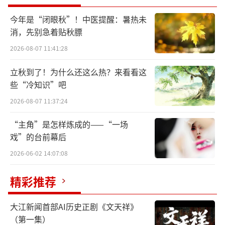
今年是“闭眼秋”！中医提醒：暑热未
博物馆里寻根脉：从文物触摸黄梅戏发展
消，先别急着贴秋膘
史。
7月6日，实践团首站来到中国黄梅戏博物
2026-08-07 11:41:28
馆。馆内3000余件珍贵藏品勾勒出黄梅戏的百
立秋到了！为什么还这么热？来看看这
年发展轨迹：手抄戏本上原始唱词依稀可辨，
些“冷知识”吧
见证早期艺人艰辛的铜锣锈迹斑斑；《女驸
2026-08-07 11:37:24
马》中所穿着的戏服静静诉说艺术的佳话；通
过对比不同时期的戏剧服饰，队员们清晰感受
“主角”是怎样炼成的——“一场
戏”的台前幕后
到黄梅戏的发展与传承。
2026-06-02 14:07:08
艺校座谈悟传承：田间地头的艺术如何走
精彩推荐
进课堂？
次日，团队走进安徽黄梅戏艺术职业
学院。该校柴高伟老师以“黄梅戏的根在田间
大江新闻首部AI历史正剧《文天祥》
地头，魂在百姓心间”开篇，结合自身从艺经
（第一集）