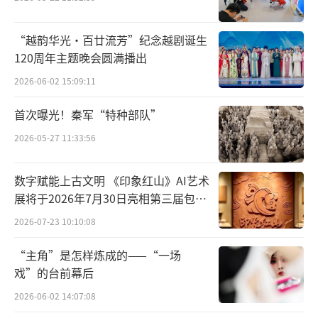
造一台环境式驻演戏曲，让观众无论何时都能
有好戏看。
“越韵华光·百廿流芳”纪念越剧诞生
120周年主题晚会圆满播出
开幕演出季期间，北京京剧院《穆桂英挂
帅》、上海昆剧团《白蛇传》、沪语版话剧
2026-06-02 15:09:11
《雷雨》等经典演出将轮番上演。
首次曝光！秦军“特种部队”
2026-05-27 11:33:56
“我们还将推出‘国风国潮’系列，包括
年轻人喜欢的王珮瑜京剧清音会，二十四伎乐
数字赋能上古文明 《印象红山》AI艺术
音乐会《唐宫夜宴》《宋遇东坡》等。”苏州
展将于2026年7月30日亮相第三届包头
文化投资发展集团党委书记、董事长、总经理
艺博会
2026-07-23 10:10:08
陈龙介绍，2月至3月，开明大戏院将推出超200
场演出和活动，并将启动常态化经典戏曲电影
“主角”是怎样炼成的——“一场
戏”的台前幕后
放映计划。
2026-06-02 14:07:08
《光明日报》（2025年02月20日09版）