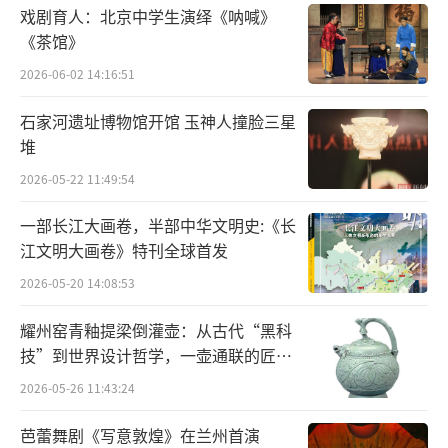
戏剧育人：北京中学生演绎《呐喊》
《茶馆》
光明日报记者苏雁光明日报通讯员姬尊雨
2026-06-02 14:16:51
（责任编辑：陈玲玲）
石家河遗址博物馆开馆 玉神人撞脸三星
堆
2026-05-22 11:49:54
一部长江大画卷，半部中华文明史:《长
江文明大画卷》特刊全球首发
2026-05-20 14:08:53
耀州窑青釉提梁倒灌壶：从古代“黑科
技”到世界设计哲学，一壶通联的匠心
宇宙
2026-05-26 11:43:24
芭蕾舞剧《写意敦煌》在兰州首演