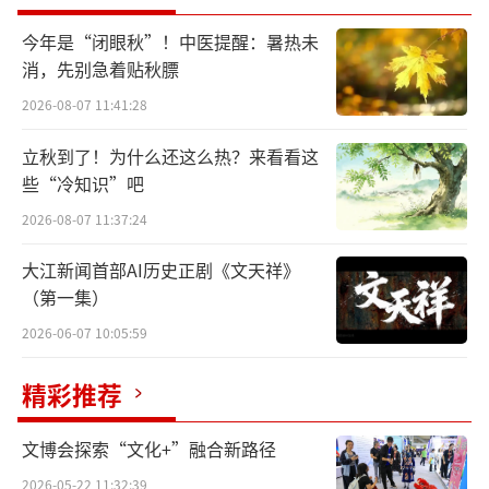
随着时光流逝，大戏院基础设施破旧、演
出业态单一的问题凸显，与苏州众多新建的剧
今年是“闭眼秋”！中医提醒：暑热未
院相比，显得有些落寞。2024年2月，开明大戏
消，先别急着贴秋膘
院启动改造提升工作，项目按照“戏曲明珠——
2026-08-07 11:41:28
姑苏记忆与体验”进行总体定位、风貌提升和
立秋到了！为什么还这么热？来看看这
业态升级。
些“冷知识”吧
2026-08-07 11:37:24
改造后的大戏院有何不同？
大江新闻首部AI历史正剧《文天祥》
记者看到，戏院保留了融合西方罗马建筑
（第一集）
风格的外立面，在内部新增展览区域，升级了4
2026-06-07 10:05:59
个剧场。大剧场以演出季模式为主，主打戏曲
名家名剧名团的展演；魔术微剧场、多功能小
精彩推荐
剧场侧重周期性演出，提供魔术表演、小型滑
文博会探索“文化+”融合新路径
稽戏、脱口秀、相声等；二楼的沁兰剧场将打
2026-05-22 11:32:39