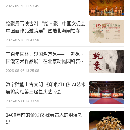
2026-05-26 11:53:45
绘聚丹青映古刹|“绘·聚—中国文促会
中国画作品邀请展”登陆北海阐福寺
2026-07-10 19:42:58
于百年园林，观国潮万象—— “乾象·
国潮艺术作品展”在北京动物园科普馆
机动展厅开展
2026-08-06 13:25:08
数字赋能上古文明 《印象红山》AI艺术
展将亮相第三届包头艺博会
2026-07-31 18:22:59
1400年前的金发钗 藏着古人的浪漫巧
思