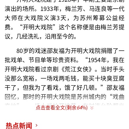
演出的场所。1933年，梅兰芳、马连良等一代
大师在大戏院义演3天，为苏州筹募公益经
费。“开明大戏院”这个名称便是由梅兰芳提
议，几经洗礼，沿用至今的。
80岁的戏迷邵友福为开明大戏院捐赠了一
批戏单、节目单等珍贵资料。“1954年，我在
开明大戏院看过京剧《荒江女侠》。当时手头
没那么宽裕，一场戏两毛钱，能买十块臭豆腐
干了，但我为了看戏，饿了好几顿。”邵友福
回忆，那时的开明大戏院是苏州城内的“戏曲
高地”，一场大戏拉开帷幕，有时连台阶都坐
点击查看全文(剩余
64
%)
满了观众。
热点新闻