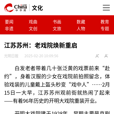
文化
要闻
戏曲
书画
数藏
教育
非遗
文创
文旅
人物
专题
江苏苏州：老戏院焕新重启
光明日报
2025-02-20 10:09:56
白发老者带着几十张泛黄的戏票前来“赴
约”，身着汉服的少女在戏院前拍照留念，体
验戏装的儿童戴上盔头秒变“戏中人”……2月
15日一大早，江苏苏州观前街就热闹了起来
——有着96年历史的开明大戏院重装开业。
开明大戏院建于1928年，早期主要是京剧